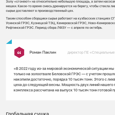
Золу «сгоняют» на относительно небольшую площадь, а затем насоса
мешки. Какое-то время смесь дренируется на берегу, чтобы стекла ли
сырье доставляют в производственный цех.
Таким способом сборщики сырья работают на кузбасских станциях С
Усинской ГРЭС, Кузнецкой ТЭЦ, Кемеровской ГРЭС, Ново-Кемеровско
Рефтинской ГРЭС. Период сбора ЛФЗУ — с апреля по октябрь.
Роман Паклин
директор ПЕ «Специальные
«В 2022 году из-за мировой экономической ситуации м
только на золоотвале Беловской ГРЭС — с учетом прошло
накопили достаточно, порядка 10 тысяч тонн. Этого с лих
цеха до следующей весны. Мощность двух линий нашего
комплекса рассчитана на выпуск 10 тысяч тонн готовой п
Глобальная сушка