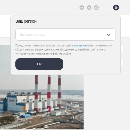
Ваш регион
ы
Меню
Все теги
Выберите город
Продолжая пользоваться сайтом, вы даёте
согласие
на автоматический
сбор и анализ ваших данных, необходимых для работы сайта и его
улучшения, использование файлов cookie.
Ок