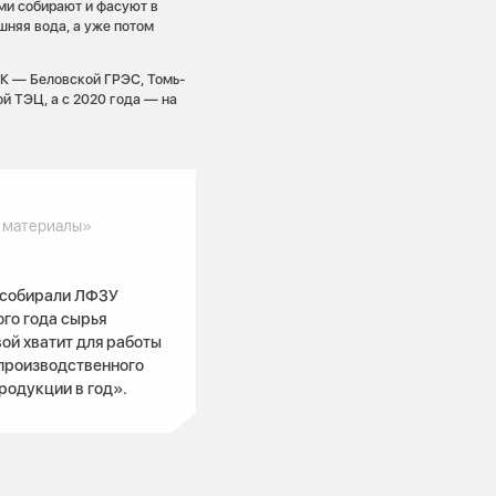
ми собирают и фасуют в
шняя вода, а уже потом
ГК — Беловской ГРЭС, Томь-
й ТЭЦ, а с 2020 года — на
 материалы»
ы собирали ЛФЗУ
го года сырья
вой хватит для работы
 производственного
родукции в год».