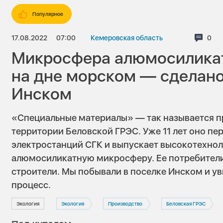
Популярное
17.08.2022
07:00
Кемеровская область
Комм
0
Микросфера алюмосиликат
на дне морском — сделано
Инском
«Специальные материалы» — так называется п
территории Беловской ГРЭС. Уже 11 лет оно п
электростанций СГК и выпускает высокотехно
алюмосиликатную микросферу. Ее потребители
строители. Мы побывали в поселке Инском и у
процесс.
Экология
Экология
Производство
Беловская ГРЭС