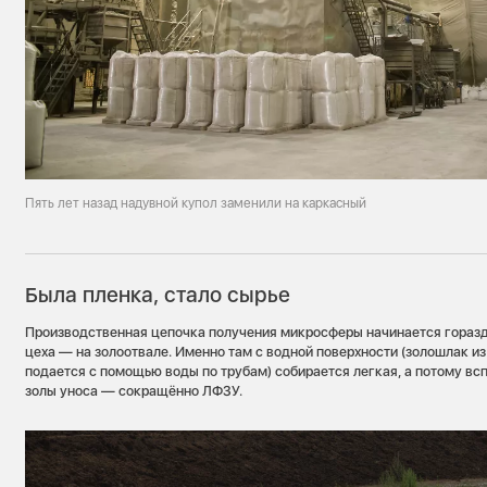
Пять лет назад надувной купол заменили на каркасный
Была пленка, стало сырье
Производственная цепочка получения микросферы начинается горазд
цеха — на золоотвале. Именно там с водной поверхности (золошлак из
подается с помощью воды по трубам) собирается легкая, а потому в
золы уноса — сокращённо ЛФЗУ.