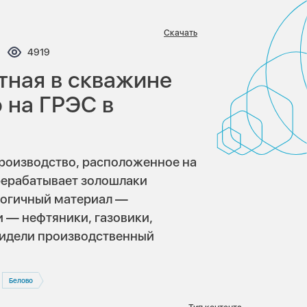
Скачать
ентариев:
Просмотров:
4919
ная в скважине
 на ГРЭС в
роизводство, расположенное на
ерерабатывает золошлаки
логичный материал —
 — нефтяники, газовики,
видели производственный
Белово