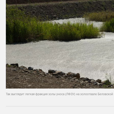
Так выглядит легкая фракция золы уноса (ЛФЗУ) на золоотвале Беловской