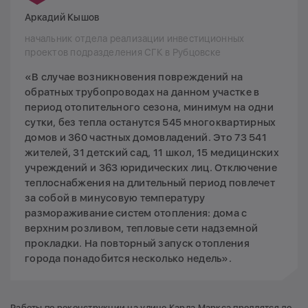
Аркадий Кышов
начальник отдела реализации инвестиционных
проектов подразделения СГК в Рубцовске
«В случае возникновения повреждений на
обратных трубопроводах на данном участке в
период отопительного сезона, минимум на одни
сутки, без тепла останутся 545 многоквартирных
домов и 360 частных домовладений. Это 73 541
жителей, 31 детский сад, 11 школ, 15 медицинских
учреждений и 363 юридических лиц. Отключение
теплоснабжения на длительный период повлечет
за собой в минусовую температуру
размораживание систем отопления: дома с
верхним розливом, тепловые сети надземной
прокладки. На повторный запуск отопления
города понадобится несколько недель».
Работы по реконструкции на улице Карла Маркса продлятся до