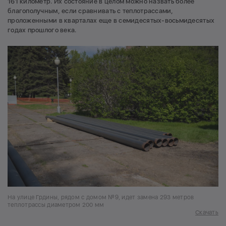
161 километр. Их состояние в целом можно назвать более
благополучным, если сравнивать с теплотрассами,
проложенными в кварталах еще в семидесятых-восьмидесятых
годах прошлого века.
На улице Грдины, рядом с домом №9, идет замена 293 метров
теплотрассы диаметром 200 мм
Скачать