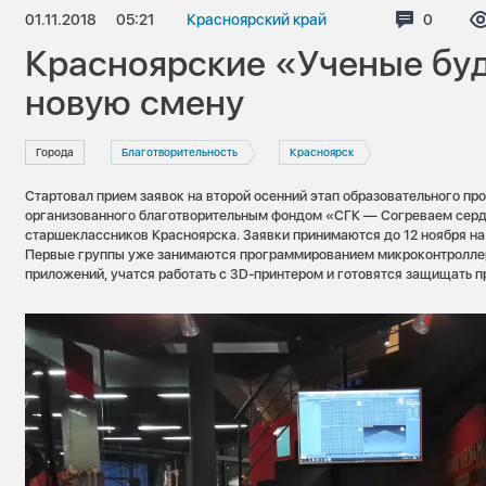
01.11.2018
05:21
Красноярский край
Коммент
0
Красноярские «Ученые бу
новую смену
Города
Благотворительность
Красноярск
Стартовал прием заявок на второй осенний этап образовательного п
организованного благотворительным фондом «СГК — Согреваем сер
старшеклассников Красноярска. Заявки принимаются до 12 ноября на
Первые группы уже занимаются программированием микроконтроллер
приложений, учатся работать с 3D-принтером и готовятся защищать п