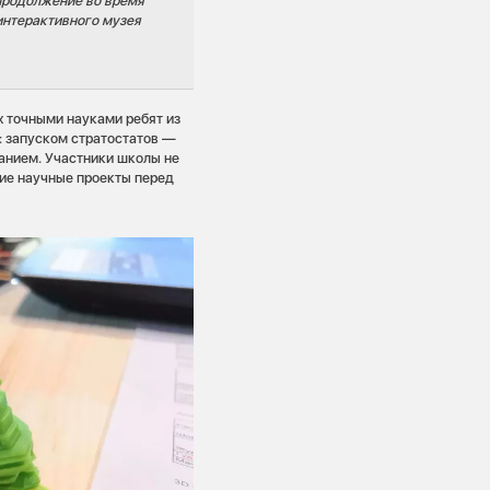
продолжение во время
интерактивного музея
 точными науками ребят из
: запуском стратостатов —
анием. Участники школы не
щие научные проекты перед