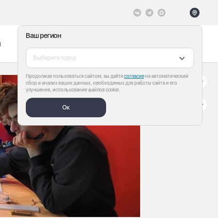
Ваш регион
ы
Меню
Все теги
Выберите город
Продолжая пользоваться сайтом, вы даёте
согласие
на автоматический
сбор и анализ ваших данных, необходимых для работы сайта и его
улучшения, использование файлов cookie.
Ок