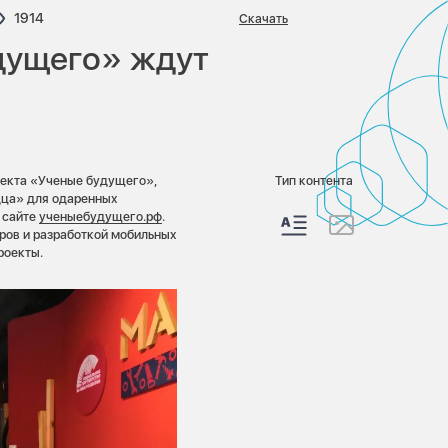
ариев:
Просмотров:
1914
Скачать
дущего» ждут
роекта «Ученые будущего»,
Тип контента
дца» для одаренных
 сайте
ученыебудущего.рф
.
ов и разработкой мобильных
роекты.