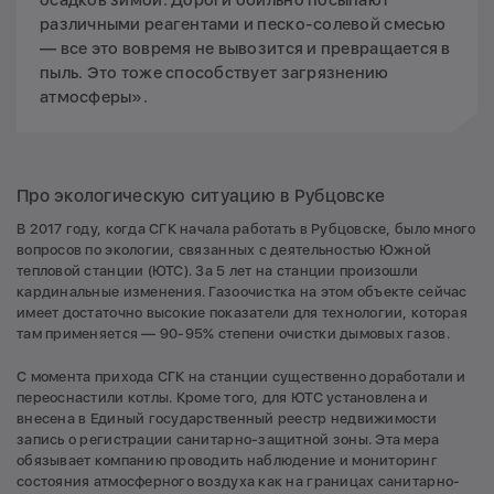
осадков зимой. Дороги обильно посыпают
различными реагентами и песко-солевой смесью
— все это вовремя не вывозится и превращается в
пыль. Это тоже способствует загрязнению
атмосферы».
Про экологическую ситуацию в Рубцовске
В 2017 году, когда СГК начала работать в Рубцовске, было много
вопросов по экологии, связанных с деятельностью Южной
тепловой станции (ЮТС). За 5 лет на станции произошли
кардинальные изменения. Газоочистка на этом объекте сейчас
имеет достаточно высокие показатели для технологии, которая
там применяется — 90-95% степени очистки дымовых газов.
С момента прихода СГК на станции существенно доработали и
переоснастили котлы. Кроме того, для ЮТС установлена и
внесена в Единый государственный реестр недвижимости
запись о регистрации санитарно-защитной зоны. Эта мера
обязывает компанию проводить наблюдение и мониторинг
состояния атмосферного воздуха как на границах санитарно-