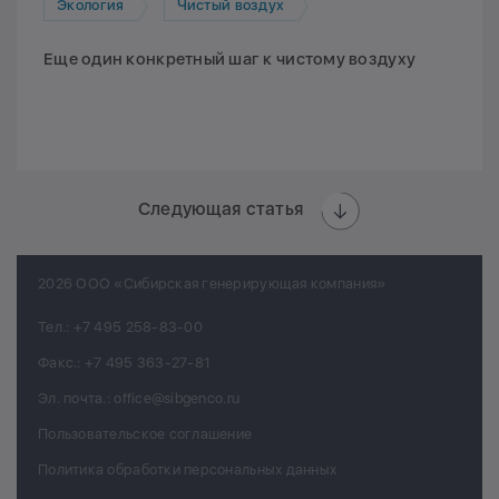
Экология
Чистый воздух
Еще один конкретный шаг к чистому воздуху
Следующая статья
2026 ООО «Сибирская генерирующая компания»
Тел.:
+7 495 258-83-00
Факс.:
+7 495 363-27-81
Эл. почта.:
office@sibgenco.ru
Пользовательское соглашение
Политика обработки персональных данных