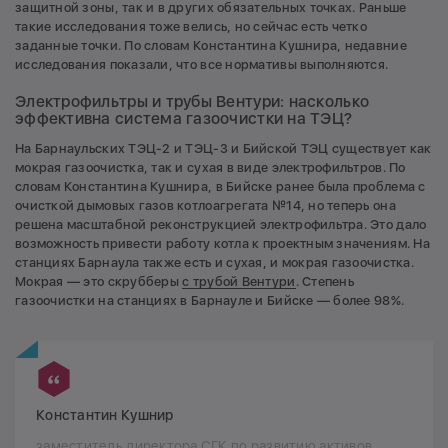
защитной зоны, так и в других обязательных точках. Раньше
такие исследования тоже велись, но сейчас есть четко
заданные точки. По словам Константина Кушнира, недавние
исследования показали, что все нормативы выполняются.
Электрофильтры и трубы Вентури: насколько
эффективна система газоочистки на ТЭЦ?
На Барнаульских ТЭЦ-2 и ТЭЦ-3 и Бийской ТЭЦ существует как
мокрая газоочистка, так и сухая в виде электрофильтров. По
словам Константина Кушнира, в Бийске ранее была проблема с
очисткой дымовых газов котлоагрегата №14, но теперь она
решена масштабной реконструкцией электрофильтра. Это дало
возможность привести работу котла к проектным значениям. На
станциях Барнаула также есть и сухая, и мокрая газоочистка.
Мокрая — это скрубберы
с трубой Вентури
. Степень
газоочистки на станциях в Барнауле и Бийске — более 98%.
Константин Кушнир
заместитель директора СГК по развитию активов