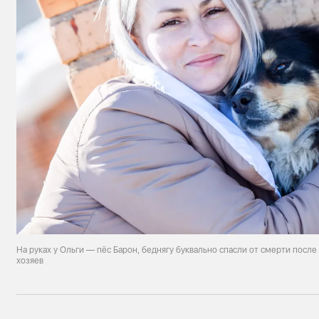
На руках у Ольги — пёс Барон, беднягу буквально спасли от смерти посл
хозяев