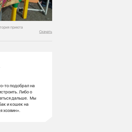
стория приюта
Скачать
»
то-то подобрал на
строить. Либо о
гаться дальше. Мы
бак и кошек на
ся хозяин».