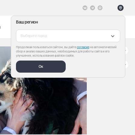
Ваш регион
ы
Меню
Все теги
Выберите город
Продолжая пользоваться сайтом, вы даёте
согласие
на автоматический
сбор и анализ ваших данных, необходимых для работы сайта и его
улучшения, использование файлов cookie.
Ок