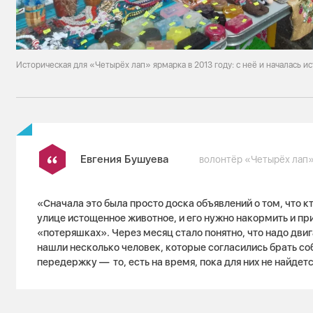
Историческая для «Четырёх лап» ярмарка в 2013 году: с неё и началась и
Евгения Бушуева
волонтёр «Четырёх лап
«Сначала это была просто доска объявлений о том, что к
улице истощенное животное, и его нужно накормить и при
«потеряшках». Через месяц стало понятно, что надо дви
нашли несколько человек, которые согласились брать со
передержку — то, есть на время, пока для них не найдет