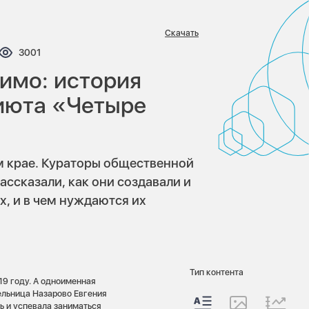
Скачать
нтариев:
Просмотров:
3001
имо: история
июта «Четыре
 крае. Кураторы общественной
ссказали, как они создавали и
, и в чем нуждаются их
Тип контента
9 году. А одноименная
ельница Назарово Евгения
ь и успевала заниматься