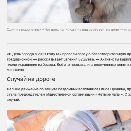
Один из подопечных «Четырёх лап», Кай: на вид серьёзен, на деле — игр
«В День города в 2013 году мы провели первую благотворительную яр
традиционной, — рассказывает Евгения Бушуева. — Активисты варил
плели украшения из бисера. Всё это продавали, а вырученные деньги 
меньших».
Случай на дороге
Дальше движение по защите бездомных возглавила Ольга Пронина, п
стала председателем общественной организации «Четыре лапы». С з
случай.