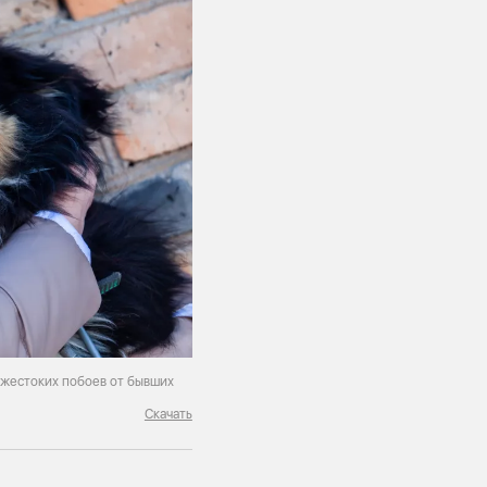
е жестоких побоев от бывших
Скачать