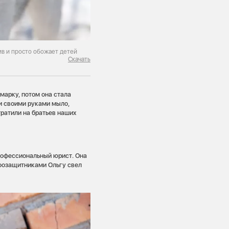
ив и просто обожает детей
Скачать
марку, потом она стала
и своими руками мыло,
тратили на братьев наших
рофессиональный юрист. Она
оозащитниками Ольгу свел