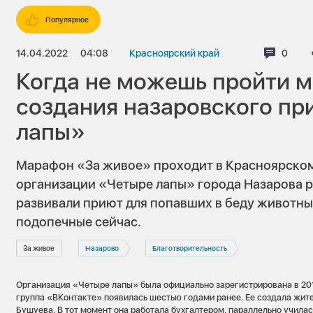
Популярное
14.04.2022
04:08
Красноярский край
Комме
0
Когда не можешь пройти м
создания назаровского пр
лапы»
Марафон «За живое» проходит в Красноярском
организации «Четыре лапы» города Назарова ра
развивали приют для попавших в беду животных
подопечные сейчас.
За живое
Назарово
Благотворительность
Организация «Четыре лапы» была официально зарегистрирована в 201
группа «ВКонтакте» появилась шестью годами ранее. Ее создала жит
Бушуева. В тот момент она работала бухгалтером, параллельно училас