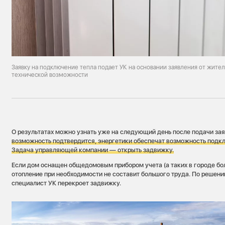
Заявку на подключение тепла подает УК на основании заявления от жите
технической возможности
О результатах можно узнать уже на следующий день после подачи за
возможность подтвердится, энергетики обеспечат возможность подклю
Задача управляющей компании — открыть задвижку.
Если дом оснащен общедомовым прибором учета (а таких в городе бол
отопление при необходимости не составит большого труда. По решен
специалист УК перекроет задвижку.