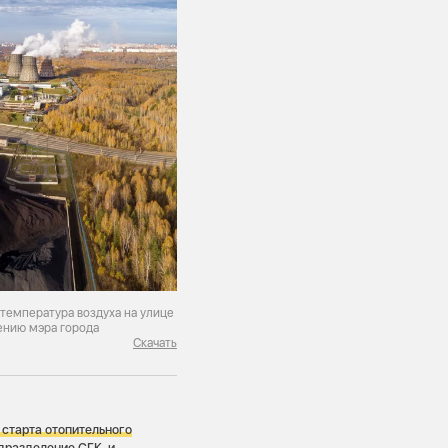
 температура воздуха на улице
ению мэра города
Скачать
старта отопительного
одразделение СГК, и