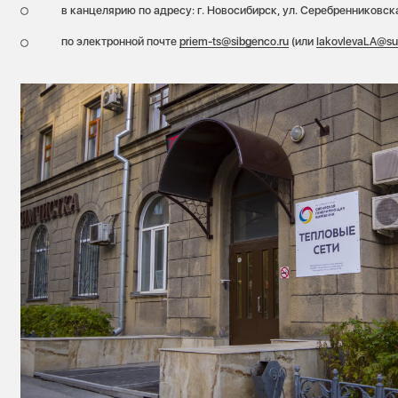
в канцелярию по адресу: г. Новосибирск, ул. Серебренниковска
по электронной почте
priem-ts@sibgenco.ru
(или
IakovlevaLA@su