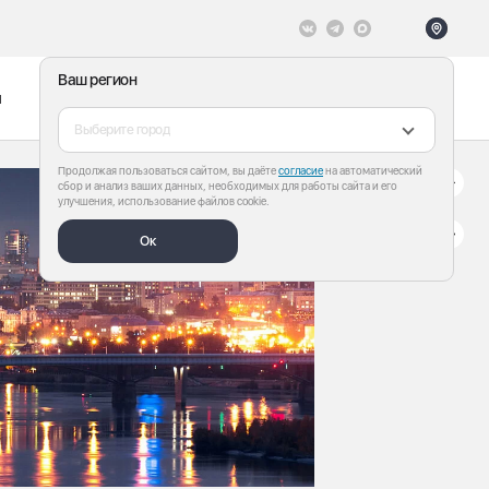
Ваш регион
ы
Меню
Все теги
Выберите город
Продолжая пользоваться сайтом, вы даёте
согласие
на автоматический
сбор и анализ ваших данных, необходимых для работы сайта и его
улучшения, использование файлов cookie.
Ок