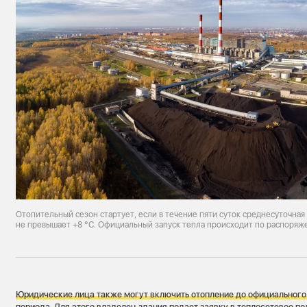
Отопительный сезон стартует, если в течение пяти суток среднесуточная
не превышает +8 °С. Официальный запуск тепла происходит по распоряж
Юридические лица также могут включить отопление до официального 
периода
. Для этого владелец здания подает заявку в теплосетевое п