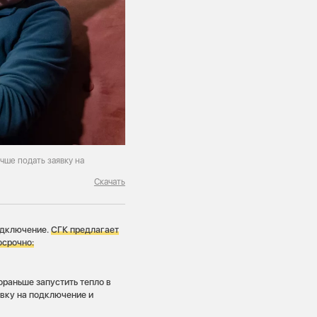
чше подать заявку на
Скачать
подключение.
СГК предлагает
осрочно:
ораньше запустить тепло в
явку на подключение и