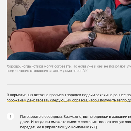
Хорошо, когда котики могут согревать. Но если уже и они не помогают, лу
подключение отопления в вашем доме через УК
В нормативных актах не прописан порядок подачи заявки на раннее 
горожанам действовать следующим образом, чтобы получить тепло д
Поговорите с соседями. Возможно, вы не одиноки в желании п
доме. И тогда вы сможете вместе составить коллективную за
передать ее в управляющую компанию (УК).