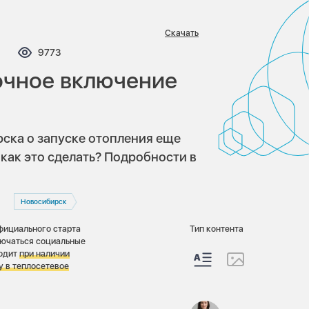
Скачать
мментариев:
Просмотров:
9773
рочное включение
ка о запуске отопления еще
как это сделать? Подробности в
Новосибирск
фициального старта
Тип контента
лючаться социальные
ходит
при наличии
у в теплосетевое