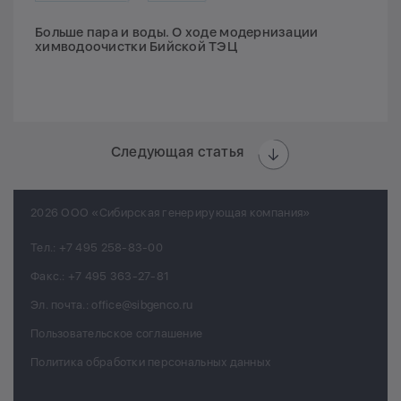
Больше пара и воды. О ходе модернизации
химводоочистки Бийской ТЭЦ
Следующая статья
2026 ООО «Сибирская генерирующая компания»
Тел.:
+7 495 258-83-00
Факс.:
+7 495 363-27-81
Эл. почта.:
office@sibgenco.ru
Пользовательское соглашение
Политика обработки персональных данных