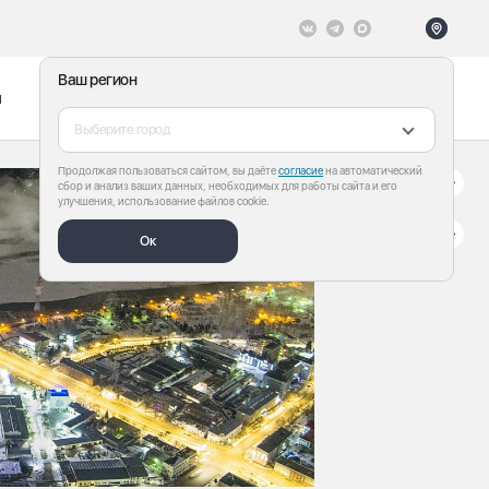
Ваш регион
ы
Меню
Все теги
Выберите город
Продолжая пользоваться сайтом, вы даёте
согласие
на автоматический
сбор и анализ ваших данных, необходимых для работы сайта и его
улучшения, использование файлов cookie.
Ок