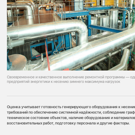
Своевременное и качественное выполнение ремонтной программы — оди
предприятий энергетики к несению зимнего максимума нагрузок
Оценка учитывает готовность генерирующего оборудования к несени
требований по обеспечению системной надёжности, соблюдение гра
техническое состояние объектов, наличие оборудования и материалов
восстановительных работ, подготовку персонала и другие факторы.