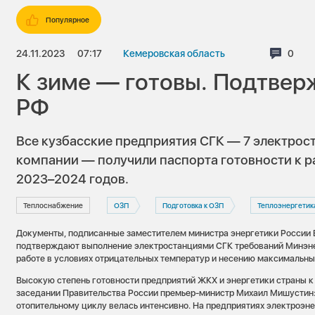
Популярное
24.11.2023
07:17
Кемеровская область
Комм
0
К зиме — готовы. Подтве
РФ
Все кузбасские предприятия СГК — 7 электрос
компании — получили паспорта готовности к р
2023–2024 годов.
Теплоснабжение
ОЗП
Подготовка к ОЗП
Теплоэнергетик
Документы, подписанные заместителем министра энергетики России 
подтверждают выполнение электростанциями СГК требований Минэне
работе в условиях отрицательных температур и несению максимальны
Высокую степень готовности предприятий ЖКХ и энергетики страны к 
заседании Правительства России премьер-министр Михаил Мишустин:
отопительному циклу велась интенсивно. На предприятиях электроэн