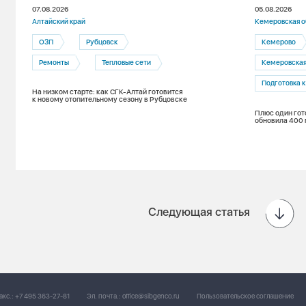
07.08.2026
05.08.2026
Алтайский край
Кемеровская о
ОЗП
Рубцовск
Кемерово
Ремонты
Тепловые сети
Кемеровская те
Подготовка 
На низком старте: как СГК-Алтай готовится
к новому отопительному сезону в Рубцовске
Плюс один гот
обновила 400 
Следующая статья
акс.:
+7 495 363-27-81
Эл. почта.:
office@sibgenco.ru
Пользовательское соглашение