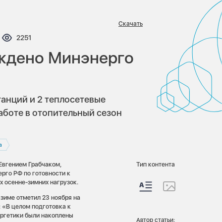
Скачать
ентариев:
Просмотров:
2251
рждено Минэнерго
танций и 2 теплосетевые
аботе в отопительный сезон
а
Евгением Грабчаком,
Тип контента
рго РФ по готовности к
х осенне-зимних нагрузок.
зиме отметил 23 ноября на
 «В целом подготовка к
ергетики были накоплены
Автор статьи: