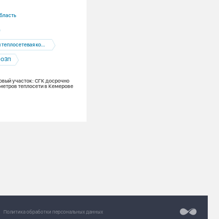
04.08.2026
бласть
Алтайский край
Барнаул
ОЗП
плосетевая компания
Прошли медиану: пока только чуть бо
половины многоквартирных домов в г
к ОЗП
присутствия СГК-Алтай готовы к осен
зимнему периоду
овый участок: СГК досрочно
метров теплосети в Кемерове
Разработка сайт
Chipsa
Политика обработки персональных данных