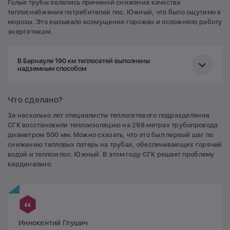
Голые трубы являлись причиной снижения качества
теплоснабжения потребителей пос. Южный, что было ощутимо в
морозы. Это вызывало возмущение горожан и осложняло работу
энергетикам.
В Барнауле 190 км теплосетей выполнены
надземным способом
В городе 63 км магистральных и 127 км
Что сделано?
внутриквартальных сетей надземной прокладки. За
последние три года (2020 — 2022) БТСК было
За несколько лет специалисты теплосетевого подразделения
восстановлена изоляция на 25,747 км тепловых сетей
СГК восстановили теплоизоляцию на 298 метрах трубопровода
наружной прокладки в однотрубном исчислении.
диаметром 500 мм. Можно сказать, что это был первый шаг по
снижению тепловых потерь на трубах, обеспечивающих горячей
водой и теплом пос. Южный. В этом году СГК решает проблему
кардинально.
Иннокентий Глушич