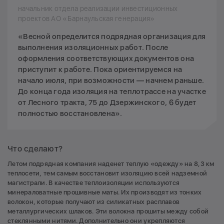
начальник отдела реализации инвестиционных
проектов АО «Барнаульская генерация»
«Весной определится подрядная организация для
выполнения изоляционных работ. После
оформления соответствующих документов она
приступит к работе. Пока ориентируемся на
начало июля, при возможности — начнем раньше.
До конца года изоляция на теплотрассе на участке
от Лесного тракта, 75 до Дзержинского, 6 будет
полностью восстановлена».
Что сделают?
Летом подрядная компания наденет теплую «одежду» на 8,3 км
теплосети, тем самым восстановит изоляцию всей надземной
магистрали. В качестве теплоизоляции используются
минераловатные прошивные маты. Их производят из тонких
волокон, которые получают из силикатных расплавов
металлургических шлаков. Эти волокна прошиты между собой
стеклянными нитями. Дополнительно они укрепляются