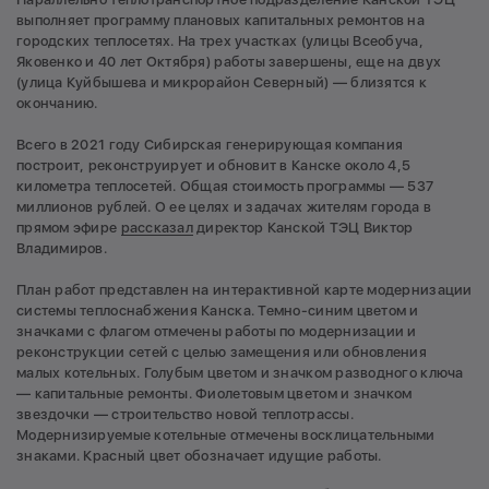
выполняет программу плановых капитальных ремонтов на
городских теплосетях. На трех участках (улицы Всеобуча,
Яковенко и 40 лет Октября) работы завершены, еще на двух
(улица Куйбышева и микрорайон Северный) — близятся к
окончанию.
Всего в 2021 году Сибирская генерирующая компания
построит, реконструирует и обновит в Канске около 4,5
километра теплосетей. Общая стоимость программы — 537
миллионов рублей. О ее целях и задачах жителям города в
прямом эфире
рассказал
директор Канской ТЭЦ Виктор
Владимиров.
План работ представлен на интерактивной карте модернизации
системы теплоснабжения Канска. Темно-синим цветом и
значками с флагом отмечены работы по модернизации и
реконструкции сетей с целью замещения или обновления
малых котельных. Голубым цветом и значком разводного ключа
— капитальные ремонты. Фиолетовым цветом и значком
звездочки — строительство новой теплотрассы.
Модернизируемые котельные отмечены восклицательными
знаками. Красный цвет обозначает идущие работы.