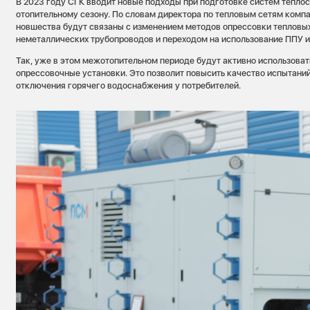
В 2023 году СГК вводит новые подходы при подготовке систем тепло
отопительному сезону. По словам директора по тепловым сетям комп
новшества будут связаны с изменением методов опрессовки тепловых
неметаллических трубопроводов и переходом на использование ППУ и
Так, уже в этом межотопительном периоде будут активно использова
опрессовочные установки. Это позволит повысить качество испытаний
отключения горячего водоснабжения у потребителей.