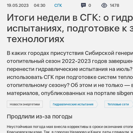
19.05.2023
04:30
СГК
Комментариев:
0
Просмотро
1478
Итоги недели в СГК: о гид
испытаниях, подготовке к 
технологиях
В каких городах присутствия Сибирской гене
отопительный сезон 2022-2023 годов завершен,
перенести гидравлические испытания на июль?
использовать СГК при подготовке систем тепл
отопительному сезону? Об этом и не только —
материалов, опубликованных на портале sibgenc
Новости энергетики
Гидравлические испытания
Тепловые сети
Продлили из-за погоды
Неустойчивая погода мая внесла коррективы в сроки окончания отопи
Красноярском крае. Так, в городах Назарово и Канск даты сдвинули, 