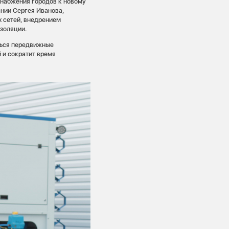
снабжения городов к новому
ании Сергея Иванова,
 сетей, внедрением
золяции.
ться передвижные
 и сократит время