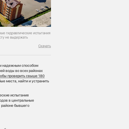
нные гидравлические испытания
сту не выдержать
Скачать
ым надежным способом
ей воды во всех районах
чтобы проверить свыше 180
бые места, найти и устранить
еские испытания
водов в центральные
в районе бывшего