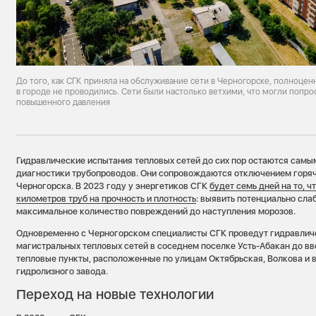
До того, как СГК приняла на обслуживание сети в Черногорске, полноце
в городе не проводились. Сети были настолько ветхими, что могли попро
повышенного давления
Гидравлические испытания тепловых сетей до сих пор остаются сам
диагностики трубопроводов. Они сопровождаются отключением горяч
Черногорска. В 2023 году у энергетиков СГК
будет семь дней на то, 
километров труб на прочность и плотность
: выявить потенциально сла
максимальное количество повреждений до наступления морозов.
Одновременно с Черногорском специалисты СГК проведут гидравлич
магистральных тепловых сетей в соседнем поселке Усть-Абакан до в
тепловые пункты, расположенные по улицам Октябрьская, Волкова и 
гидролизного завода.
Переход на новые технологии