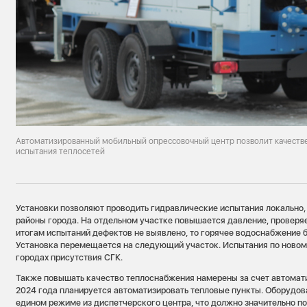
Автоматизированный мобильный опрессовочный центр позволит качеств
испытания теплосетей
Установки позволяют проводить гидравлические испытания локально,
районы города. На отдельном участке повышается давление, проверяет
итогам испытаний дефектов не выявлено, то горячее водоснабжение 
Установка перемещается на следующий участок. Испытания по новом
городах присутствия СГК.
Также повышать качество теплоснабжения намерены за счет автомати
2024 года планируется автоматизировать тепловые пункты. Оборудов
едином режиме из диспетчерского центра, что должно значительно п