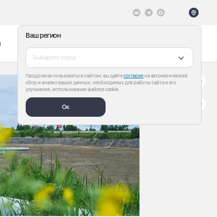
Ваш регион
ы
Меню
Все теги
Выберите город
Продолжая пользоваться сайтом, вы даёте
согласие
на автоматический
сбор и анализ ваших данных, необходимых для работы сайта и его
улучшения, использование файлов cookie.
Ок