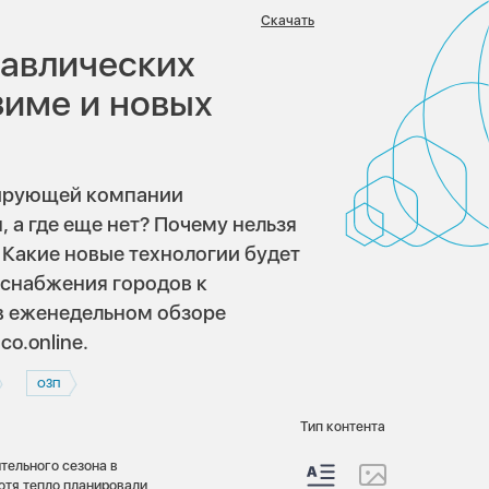
в:
Скачать
равлических
зиме и новых
рирующей компании
 а где еще нет? Почему нельзя
 Какие новые технологии будет
оснабжения городов к
 в еженедельном обзоре
o.online.
ОЗП
Тип контента
тельного сезона в
хотя тепло планировали