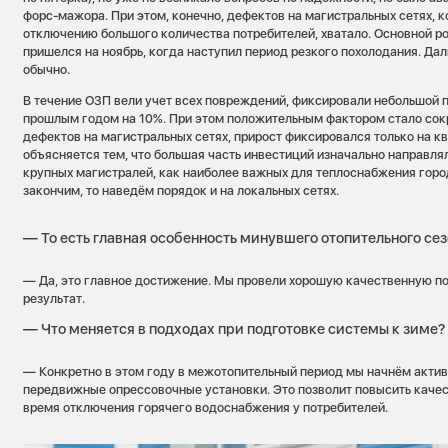
форс-мажора. При этом, конечно, дефектов на магистральных сетях, к
отключению большого количества потребителей, хватало. Основной 
пришелся на ноябрь, когда наступил период резкого похолодания. Да
обычно.
В течение ОЗП вели учет всех повреждений, фиксировали небольшой 
прошлым годом на 10%. При этом положительным фактором стало со
дефектов на магистральных сетях, прирост фиксировался только на к
объясняется тем, что большая часть инвестиций изначально направля
крупных магистралей, как наиболее важных для теплоснабжения горо
закончим, то наведём порядок и на локальных сетях.
— То есть главная особенность минувшего отопительного се
— Да, это главное достижение. Мы провели хорошую качественную по
результат.
— Что меняется в подходах при подготовке системы к зиме?
— Конкретно в этом году в межотопительный период мы начнём актив
передвижные опрессовочные установки. Это позволит повысить качес
время отключения горячего водоснабжения у потребителей.