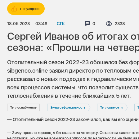
Популярное
18.05.2023
03:48
СГК
Комментариев:
0
Просмотро
2338
Сергей Иванов об итогах 
сезона: «Прошли на четве
Отопительный сезон 2022-23 обошелся без фо
sibgenco.online заявил директор по тепловым с
рассказал о новых подходах к гидравлическим
всех процессов системы, что позволит сущест
теплоснабжения в течение ближайших 5 лет.
Теплоснабжение
Энергоэффективность
Тепловые сети
— Отопительный сезон 2022-23 закончился, как вы его оцен
— Зиму прошли хорошо, я бы сказал на четверку. Остаются какие-то 
не пятерка), но уже не возникало вопросов по надежности, не было ав