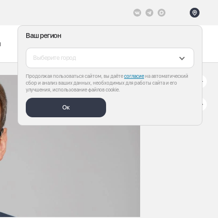
Ваш регион
ы
Меню
Все теги
Выберите город
Продолжая пользоваться сайтом, вы даёте
согласие
на автоматический
сбор и анализ ваших данных, необходимых для работы сайта и его
улучшения, использование файлов cookie.
Ок