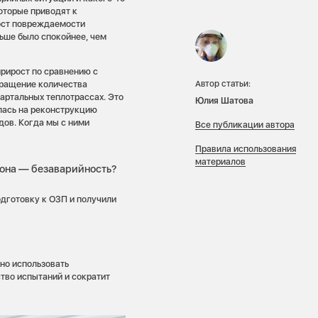
оторые приводят к
рост повреждаемости
льше было спокойнее, чем
прирост по сравнению с
кращение количества
Автор статьи:
вартальных теплотрассах. Это
Юлия Шатова
лась на реконструкцию
дов. Когда мы с ними
Все публикации автора
Правила использования
материалов
зона — безаварийность?
дготовку к ОЗП и получили
но использовать
тво испытаний и сократит