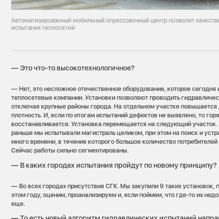
Автоматизированный мобильный опрессовочный центр позволит качеств
испытания теплосетей
— Это что-то высокотехнологичное?
— Нет, это несложное отечественное оборудование, которое сегодня
теплосетевые компании. Установки позволяют проводить гидравличес
отключая крупные районы города. На отдельном участке повышается 
плотность. И, если по итогам испытаний дефектов не выявлено, то го
восстанавливается. Установка перемещается на следующий участок. Т
раньше мы испытывали магистраль целиком, при этом на поиск и уст
много времени, в течение которого большое количество потребителей 
Сейчас работы сильно сегментированы.
— В каких городах испытания пройдут по новому принципу?
— Во всех городах присутствия СГК. Мы закупили 9 таких установок, 
этом году, оценим, проанализируем и, если поймем, что где-то их нед
еще.
— То есть новый алгоритм гидравлических испытаний напра