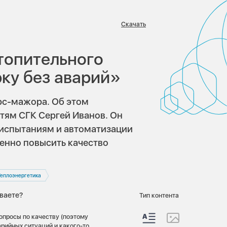
Скачать
в:
отопительного
рку без аварий»
рс-мажора. Об этом
етям СГК Сергей Иванов. Он
 испытаниям и автоматизации
венно повысить качество
Теплоэнергетика
иваете?
Тип контента
вопросы по качеству (поэтому
арийных ситуаций и какого-то