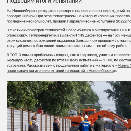
Подводим итоги испытаний
На Новосибирск приходится примерно половина всех повреждений на 
городах Сибири. При этом теплотрассы, на которых компания провела
последние несколько лет, прошли гидравлические испытания 20222 г
3 тысячи километров теплосетей Новосибирска в эксплуатации СГК к
опрессовку. Теплоэнергетики выявили 1 149 дефектов — на 15% меньш
этом сложных повреждений оказалось больше, чем прошлым летом: на
текущий ремонт был сопоставим с капитальным — по объему работ.
В ТОП-3 самых проблемных входят, как и год назад, участки теплосет
Большую часть дефектов по итогам всех испытаний — 1 149, по состоя
устранили. Рассказываем о проделанной работе в материале «
Минус 
неоднозначные итоги испытаний теплосетей в Новосибирске
».