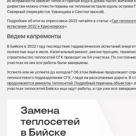
их исправности зависит тепло и горячая вода в домах тысяч жителей 
дефектам можно отнести порывы на тепломагистрали вдоль острова 
Северный (перекрёсток Урванцева и Светлогорской).
Подробнее об итогах опрессовки-2022 читайте в статье «
Где теплосет
испытания-2022 в Красноярске
».
Ведем капремонты
В Бийске в 2022 году последствия гидравлических испытаний энерге
полностью еще в июле. Капитальный ремонт, реконструкцию, техниче
строительство теплосетей СГК проводит на 54 участках. По состоянию 
участках из них все работы были завершены.
Успеете или не успеете до холодов? Об этом бийчане продолжают сп
теплосетевого подразделения СГК, глядя на раскопанные дороги. В ст
продолжаются ремонты теплосетей. Подробный перечень объектов
» 
участках теплосетей Бийска еще идут работы, а где уже все завершен