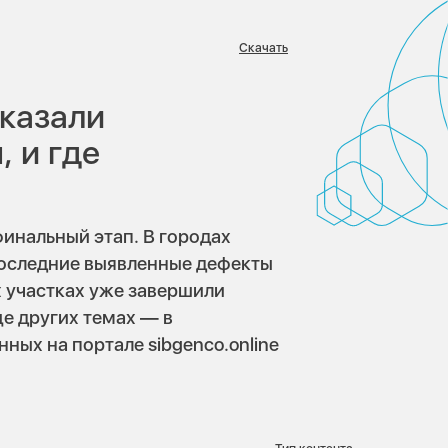
Скачать
в:
оказали
 и где
инальный этап. В городах
последние выявленные дефекты
х участках уже завершили
е других темах — в
ых на портале sibgenco.online