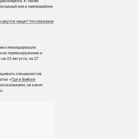
Красноярска. К таким
Посадный или в микрорайоне
и рвутся чаще? Что показали
тики ликвидировали
ское перевооружение и
на 23 августа, на 27
рашивать специалистов
атье «
Где в Бийске
рассказываем, на каких
о.