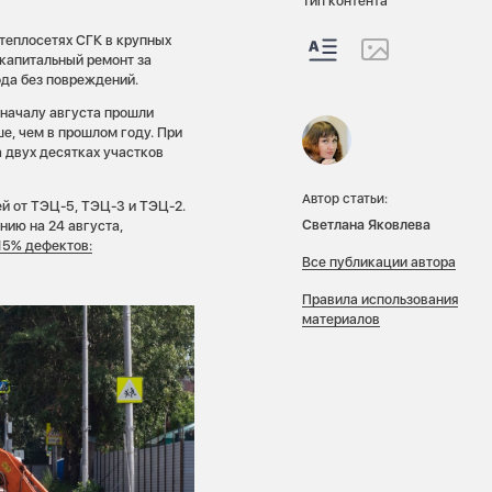
Тип контента
теплосетях СГК в крупных
 капитальный ремонт за
ода без повреждений.
 началу августа прошли
е, чем в прошлом году. При
 двух десятках участков
Автор статьи:
ей от ТЭЦ-5, ТЭЦ-3 и ТЭЦ-2.
Светлана Яковлева
нию на 24 августа,
15% дефектов:
Все публикации автора
Правила использования
материалов