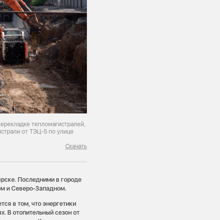
перекладке тепломагистралей,
истрали от ТЭЦ-5 по улице
Скачать
ярске. Последними в городе
ом и Северо-Западном.
ся в том, что энергетики
х. В отопительный сезон от