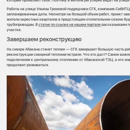
которые проявляют себя. Поэтому и жители регулярно видят на улице
Работы на улице Ульяны Громовой подрядчики СГК, компания СибИТЦ,
запланированные даты. Несмотря на большой объем работ, проект зав
жители окрестных кварталов в предстоящем отопительном сезоне буд
трубопроводам. В
статье по ссылке на нашем портале
рассказываем п
участке.
Завершаем реконструкцию
На севере Абакана станет теплее — СГК завершает большую часть раб
реконструкции северной тепломагистрали. Что это даст? Самое важн
подключения к центральному отоплению от Абаканской ТЭЦ, а это зна
продолжит развиваться.