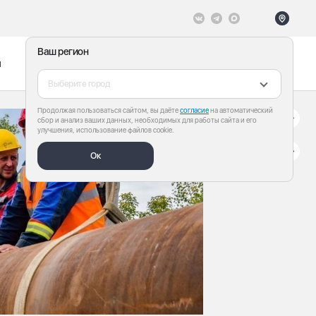
Ваш регион
ы
Меню
Все теги
Выберите город
Продолжая пользоваться сайтом, вы даёте
согласие
на автоматический
сбор и анализ ваших данных, необходимых для работы сайта и его
улучшения, использование файлов cookie.
Ок