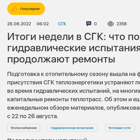
Популярное
26.08.2022
06:02
СГК
Комментариев:
0
Просмотро
2358
Итоги недели в СГК: что п
гидравлические испытания,
продолжают ремонты
Подготовка к отопительному сезону вышла на ф
присутствия СГК теплоэнергетики устраняют 
во время гидравлических испытаний, на многи
капитальные ремонты теплотрасс. Об этом и ещ
еженедельном обзоре материалов, опубликованн
с 22 по 26 августа.
Теплоснабжение
Гидравлические испытания
Тепловые сети