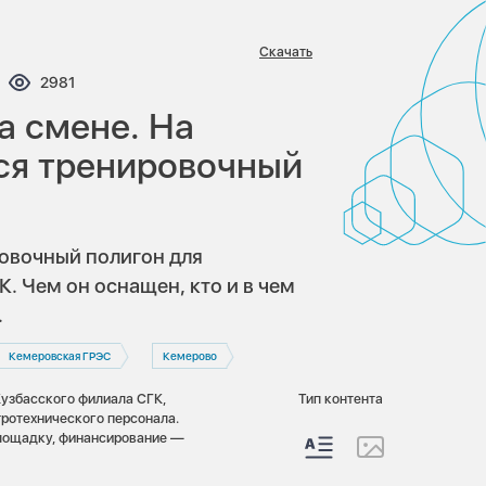
Скачать
ентариев:
Просмотров:
2981
а смене. На
ся тренировочный
овочный полигон для
. Чем он оснащен, кто и в чем
.
Кемеровская ГРЭС
Кемерово
Кузбасского филиала СГК,
Тип контента
тротехнического персонала.
площадку, финансирование —