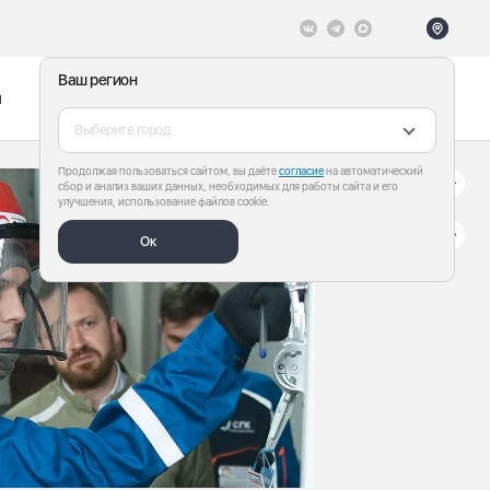
Ваш регион
ы
Меню
Все теги
Выберите город
Продолжая пользоваться сайтом, вы даёте
согласие
на автоматический
сбор и анализ ваших данных, необходимых для работы сайта и его
улучшения, использование файлов cookie.
Ок