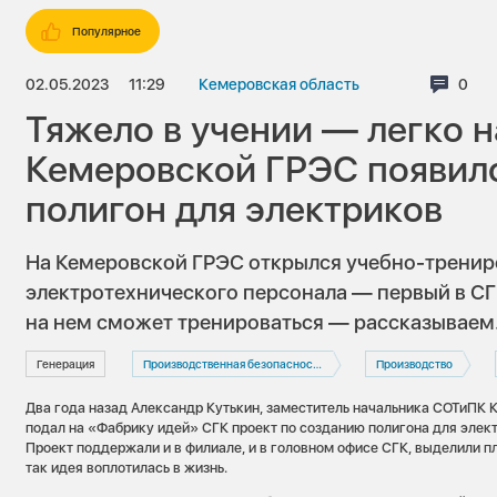
Популярное
02.05.2023
11:29
Кемеровская область
Комм
0
Тяжело в учении — легко н
Кемеровской ГРЭС появил
полигон для электриков
На Кемеровской ГРЭС открылся учебно-тренир
электротехнического персонала — первый в СГК
на нем сможет тренироваться — рассказываем
Генерация
Производственная безопасность
Производство
Два года назад Александр Кутькин, заместитель начальника СОТиПК 
подал на «Фабрику идей» СГК проект по созданию полигона для элек
Проект поддержали и в филиале, и в головном офисе СГК, выделили 
так идея воплотилась в жизнь.