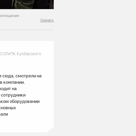
воплощения
Скачать
 СОТиПК Кузбасского
 сюда, смотрели на
в компании.
ходит на
— сотрудники
таком оборудовании
сновных
рали