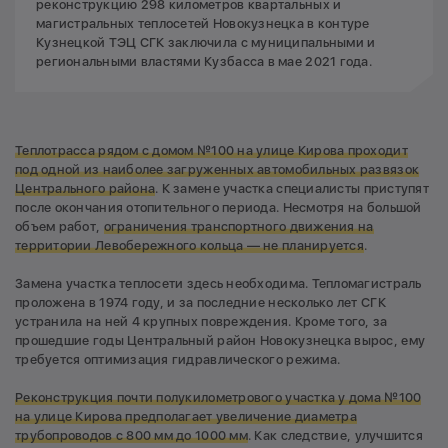
реконструкцию 298 километров квартальных и
магистральных теплосетей Новокузнецка в контуре
Кузнецкой ТЭЦ СГК заключила с муниципальными и
региональными властями Кузбасса в мае 2021 года.
Теплотрасса рядом с домом №100 на улице Кирова проходит
под одной из наиболее загруженных автомобильных развязок
Центрального района
. К замене участка специалисты приступят
после окончания отопительного периода. Несмотря на большой
объем работ,
ограничения транспортного движения на
территории Левобережного кольца — не планируется
.
Замена участка теплосети здесь необходима. Тепломагистраль
проложена в 1974 году, и за последние несколько лет СГК
устранила на ней 4 крупных повреждения. Кроме того, за
прошедшие годы Центральный район Новокузнецка вырос, ему
требуется оптимизация гидравлического режима.
Реконструкция почти полукилометрового участка у дома №100
на улице Кирова предполагает
увеличение диаметра
трубопроводов с 800 мм до 1000 мм
. Как следствие, улучшится