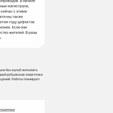
опроводов. В начале
пные магистрали,
 сейчас с этими
ети мы также
 этом году дефектов
езнее. Если они
ество жителей. В разы
»
шли без жалоб жителей и
орый рубцовские энергетики
ждений. Работы планируют
зношенные