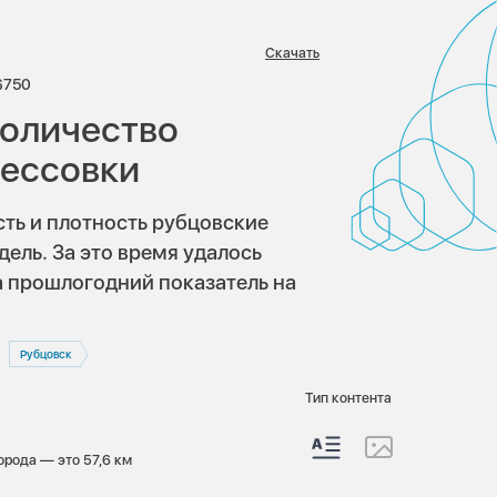
Скачать
иев:
Просмотров:
6750
количество
рессовки
ть и плотность рубцовские
дель. За это время удалось
 прошлогодний показатель на
Рубцовск
Тип контента
орода — это 57,6 км