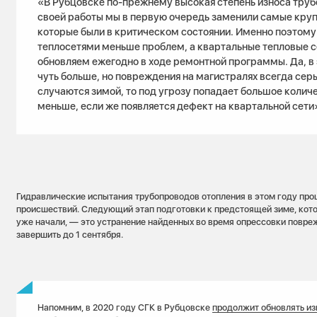
«В Рубцовске по-прежнему высокая степень износа труб
своей работы мы в первую очередь заменили самые кру
которые были в критическом состоянии. Именно поэтому
теплосетями меньше проблем, а квартальные тепловые с
обновляем ежегодно в ходе ремонтной программы. Да, в
чуть больше, но повреждения на магистралях всегда серь
случаются зимой, то под угрозу попадает большое колич
меньше, если же появляется дефект на квартальной сети
Гидравлические испытания трубопроводов отопления в этом году про
происшествий. Следующий этап подготовки к предстоящей зиме, кот
уже начали, — это устранение найденных во время опрессовки повре
завершить до 1 сентября.
Напомним, в 2020 году СГК в Рубцовске
продолжит обновлять и