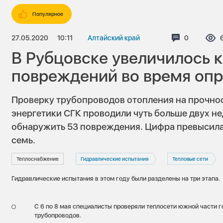
Популярное
27.05.2020
10:11
Алтайский край
Комментар
0
В Рубцовске увеличилось 
повреждений во время оп
Проверку трубопроводов отопления на прочнос
энергетики СГК проводили чуть больше двух не
обнаружить 53 повреждения. Цифра превысила
семь.
Теплоснабжение
Гидравлические испытания
Тепловые сети
Гидравлические испытания в этом году были разделены на три этапа.
С 6 по 8 мая специалисты проверяли теплосети южной части г
трубопроводов.