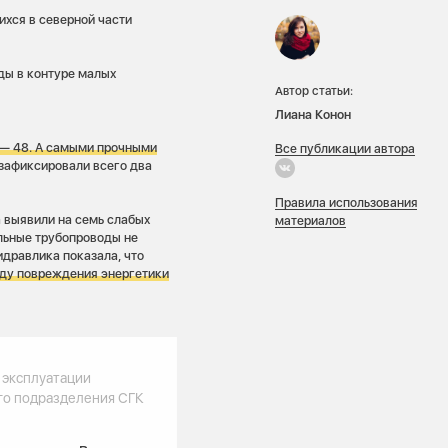
ихся в северной части
оды в контуре малых
Автор статьи:
Лиана Конон
 —
48. А самыми прочными
Все публикации автора
зафиксировали всего два
Правила использования
 выявили на семь слабых
материалов
альные трубопроводы не
идравлика показала, что
ду повреждения энергетики
 эксплуатации
го подразделения СГК