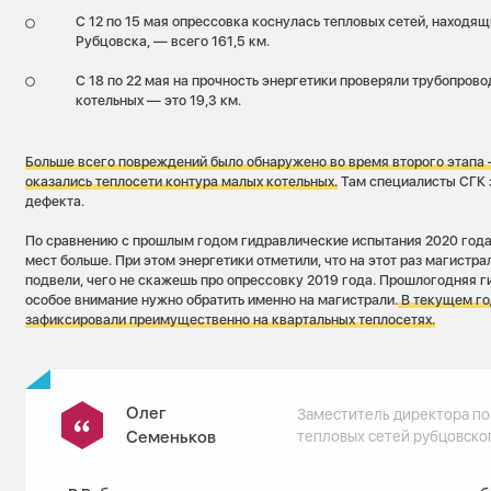
С 12 по 15 мая опрессовка коснулась тепловых сетей, находящ
Рубцовска, — всего 161,5 км.
С 18 по 22 мая на прочность энергетики проверяли трубопров
котельных — это 19,3 км.
Больше всего повреждений было обнаружено во время второго этапа
оказались теплосети контура малых котельных.
Там специалисты СГК 
дефекта.
По сравнению с прошлым годом гидравлические испытания 2020 года
мест больше. При этом энергетики отметили, что на этот раз магистр
подвели, чего не скажешь про опрессовку 2019 года. Прошлогодняя г
особое внимание нужно обратить именно на магистрали.
В текущем го
зафиксировали преимущественно на квартальных теплосетях.
Олег
Заместитель директора по
Семеньков
тепловых сетей рубцовско