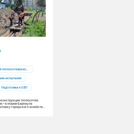
28.07.2026
й
Алтайский край
Рубцовск
Тепловые сети
еплосетевая компания
Ремонты
кие испытания
«Нулевой останов»: жителей Рубцовс
ожидает плановое отключение горяче
Подготовка к ОЗП
с 3 по 16 августа
еконструкция теплосетей,
в – в мэрии Барнаула
отовку городского хозяйства
ительному сезону