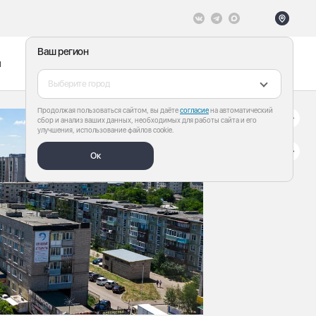
Ваш регион
ы
Меню
Все теги
Выберите город
Продолжая пользоваться сайтом, вы даёте
согласие
на автоматический
сбор и анализ ваших данных, необходимых для работы сайта и его
улучшения, использование файлов cookie.
Ок