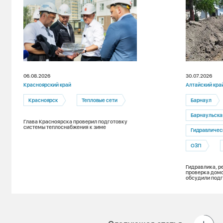
06.08.2026
30.07.2026
Красноярский край
Алтайский кра
Красноярск
Тепловые сети
Барнаул
Барнаульская т
Глава Красноярска проверил подготовку
системы теплоснабжения к зиме
Гидравличес
ОЗП
Гидравлика, р
проверка домо
обсудили подг
к новому отоп