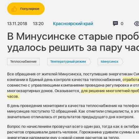
Популярное
13.11.2018
13:20
Красноярский край
Коммент
0
В Минусинске старые про
удалось решить за пару ча
Теплоснабжение
Температурный режим
Минусинск
Все обращения от жителей Минусинска, поступившие энергетикам С
компании в Единый день контроля качества теплоснабжения,
отработ
совместно с управляющими компаниями проведена регулировка и от
многоквартирных домов. Оказывается,
для решения многолетней про
часов.
В день проведения мониторинга качества теплоснабжения на телефон 
минусинцев поступило 12 обращений. Как отметили специалисты, в эт
значительно отличалась от результатов предыдущего дня контроля.
Вопрос по начислениям прозвучал всего один раз, тогда как в октябр
расчетов спрашивали девять человек. Горожанина удивили суммы в кв
энергетики напомнили ему о новой схеме расчетов за тепло.