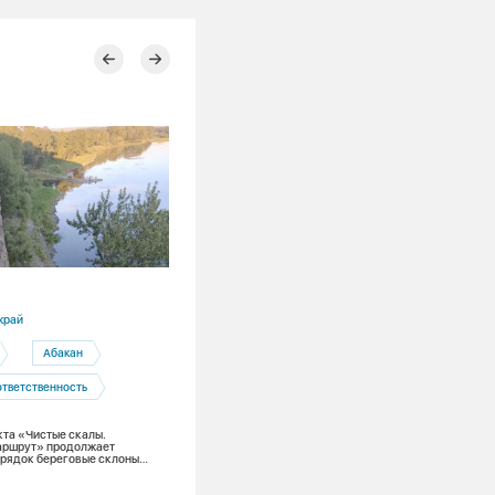
29.07.2026
край
Красноярский край
Абакан
Минусинская ТЭЦ
Минусин
ответственность
Автобус – легенда. О трудовой карьер
«Альтерны» на Минусинской ТЭЦ и пл
на пенсию
та «Чистые скалы.
аршрут» продолжает
орядок береговые склоны
оддержке Фонда Мельниченко