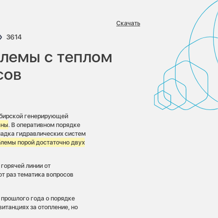
Скачать
ариев:
Просмотров:
3614
блемы с теплом
сов
ибирской генерирующей
аны
. В оперативном порядке
ладка гидравлических систем
блемы порой достаточно двух
горячей линии от
от раз тематика вопросов
е прошлого года о порядке
итанциях за отопление, но