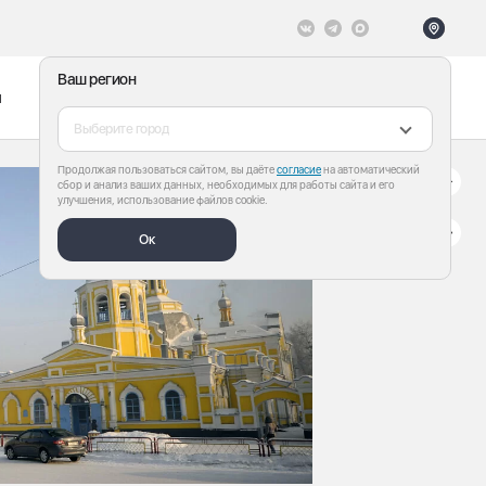
Ваш регион
ы
Меню
Все теги
Выберите город
Продолжая пользоваться сайтом, вы даёте
согласие
на автоматический
сбор и анализ ваших данных, необходимых для работы сайта и его
улучшения, использование файлов cookie.
Ок