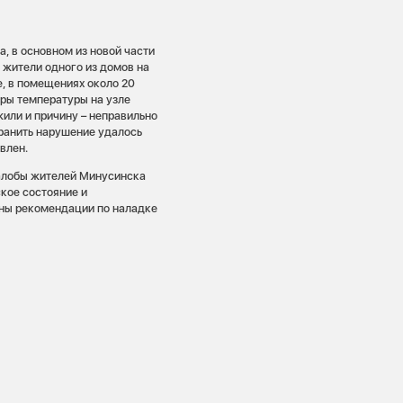
, в основном из новой части
, жители одного из домов на
, в помещениях около 20
еры температуры на узле
жили и причину – неправильно
транить нарушение удалось
влен.
алобы жителей Минусинска
кое состояние и
аны рекомендации по наладке