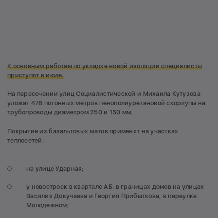
К основным работам по укладке новой изоляции специалисты
приступят в июле.
На пересечении улиц Социалистической и Михаила Кутузова
уложат 476 погонных метров пенополиуретановой скорлупы на
трубопроводы диаметром 250 и 150 мм.
Покрытие из базальтовых матов применят на участках
теплосетей:
на улице Ударная;
у новостроек в квартале АБ: в границах домов на улицах
Василия Докучаева и Георгия Прибыткова, в переулке
Молодежном;