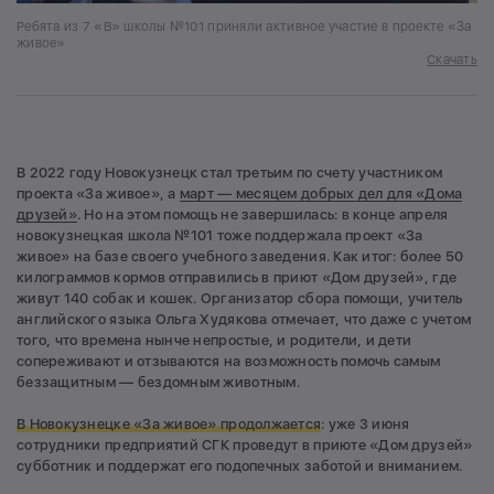
Ребята из 7 «В» школы №101 приняли активное участие в проекте «За
живое»
Скачать
В 2022 году Новокузнецк стал третьим по счету участником
проекта «За живое», а
март — месяцем добрых дел для «Дома
друзей»
. Но на этом помощь не завершилась: в конце апреля
новокузнецкая школа №101 тоже поддержала проект «За
живое» на базе своего учебного заведения. Как итог: более 50
килограммов кормов отправились в приют «Дом друзей», где
живут 140 собак и кошек. Организатор сбора помощи, учитель
английского языка Ольга Худякова отмечает, что даже с учетом
того, что времена нынче непростые, и родители, и дети
сопереживают и отзываются на возможность помочь самым
беззащитным — бездомным животным.
В Новокузнецке «За живое» продолжается
: уже 3 июня
сотрудники предприятий СГК проведут в приюте «Дом друзей»
субботник и поддержат его подопечных заботой и вниманием.