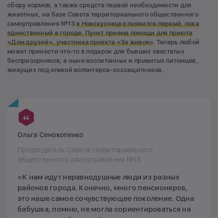
сбору кормов, а также средств первой необходимости для
животных, на базе Совета территориального общественного
самоуправления №13
в Новокузнецке появился первый, пока
единственный в городе, Пункт приема помощи для приюта
«Дом друзей», участника проекта «За живое»
. Теперь любой
может принести что-то в подарок для бывших хвостатых
беспризорников, а ныне воспитанных и привитых питомцев,
живущих под опекой волонтеров-зоззащитников.
Ольга Сенокопенко
Председатель Совета территориального
общественного самоуправления №13
«К нам идут неравнодушные люди из разных
районов города. Конечно, много пенсионеров,
это наше самое сочувствующее поколение. Одна
бабушка, помню, не могла сориентироваться на