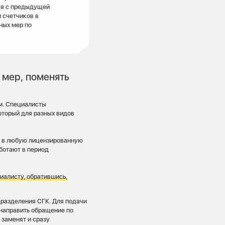
ая с предыдущей
 счетчиков в
ных мер по
 мер, поменять
м. Специалисты
оторый для разных видов
ся в любую лицензированную
аботают в период
иалисту, обратившись,
дразделения СГК. Для подачи
 направить обращение по
р заменят и сразу