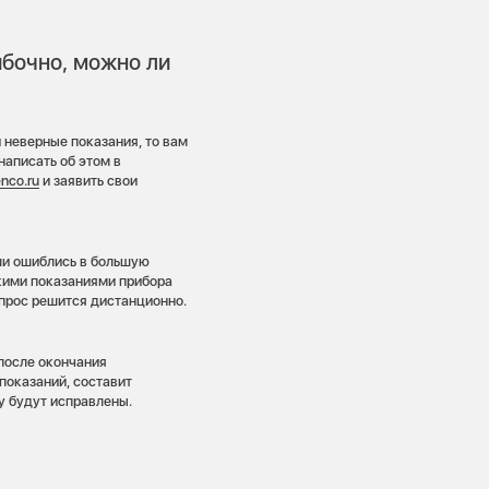
ибочно, можно ли
 неверные показания, то вам
написать об этом в
nco.ru
и заявить свои
или ошиблись в большую
кими показаниями прибора
опрос решится дистанционно.
 после окончания
показаний, составит
у будут исправлены.