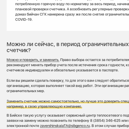
потребленную горячую воду по нормативу за весь период, начин
плановой проверки счетчика. А возобновить регулярные проверки
домах бийчан СГК намерена сразу же после снятия ограничитель
COVID-19.
Можно ли сейчас, в период ограничительных
счетчик?
Можно и поверить, и заменить.
Право выбора остается за потребителе
рекомендуют менять прибор учета после истечения срока годности, к
счетчиков индивидуален и обязательно указывается в паспорте.
Если вы решили сделать поверку, то для этого вам следует обратить
организацию, которая выполняет такой вид работ. Эти организации р
ограничительных мер.
Заменить счетчик можно самостоятельно, но лучше это доверить спец
например, в свою управляющую компанию.
В Бийске такую услугу оказывает сервисный центр теплосетевого по
заявки на замену можно позвонить по телефону 8 (3854) 346-625 или
электронной почте
zavershinskaiaTA@sibgenco.ru
. В этом случае прибо