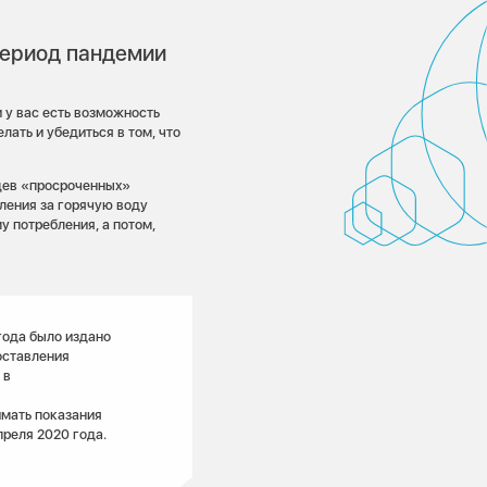
 период пандемии
 у вас есть возможность
лать и убедиться в том, что
цев «просроченных»
ления за горячую воду
у потребления, а потом,
года было издано
оставления
 в
мать показания
преля 2020 года.