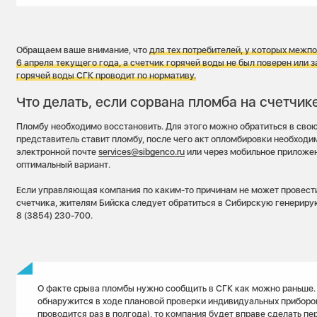
Обращаем ваше внимание, что
для тех потребителей, у которых межп
6 апреля текущего года, а счетчик горячей воды не был поверен или 
горячей воды СГК проводит по нормативу.
Что делать, если сорвана пломба на счетчик
Пломбу необходимо восстановить. Для этого можно обратиться в св
представитель ставит пломбу, после чего акт опломбировки необходи
электронной почте
services@sibgenco.ru
или через мобильное приложе
оптимальный вариант.
Если управляющая компания по каким-то причинам не может провест
счетчика, жителям Бийска следует обратиться в Сибирскую генерир
8 (3854) 230-700.
О факте срыва пломбы нужно сообщить в СГК как можно раньше. 
обнаружится в ходе плановой проверки индивидуальных приборов
проводится раз в полгода), то компания будет вправе сделать пе