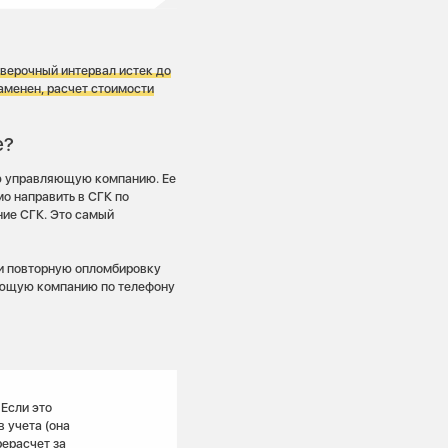
оверочный интервал истек до
заменен, расчет стоимости
е?
ою управляющую компанию. Ее
мо направить в СГК по
ние СГК. Это самый
и повторную опломбировку
ующую компанию по телефону
Если это
 учета (она
рерасчет за