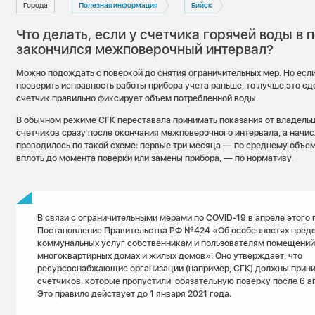
Города
Полезная информация
Бийск
Что делать, если у счетчика горячей воды в
закончился межповерочный интервал?
Можно подождать с поверкой до снятия ограничительных мер. Но если
проверить исправность работы прибора учета раньше, то лучше это сде
счетчик правильно фиксирует объем потребленной воды.
В обычном режиме СГК переставала принимать показания от владель
счетчиков сразу после окончания межповерочного интервала, а начис
проводилось по такой схеме: первые три месяца — по среднему объем
вплоть до момента поверки или замены прибора, — по нормативу.
В связи с ограничительными мерами по COVID-19 в апреле этого 
Постановление Правительства РФ №424 «Об особенностях пред
коммунальных услуг собственникам и пользователям помещений
многоквартирных домах и жилых домов». Оно утверждает, что
ресурсоснабжающие организации (например, СГК) должны прини
счетчиков, которые пропустили обязательную поверку после 6 а
Это правило действует до 1 января 2021 года.