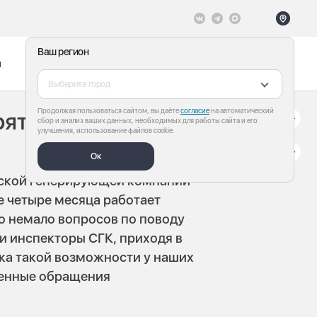
Ваш регион
ы
Меню
Все теги
Выберите город
Продолжая пользоваться сайтом, вы даёте
согласие
на автоматический
ять счетчик в
сбор и анализ ваших данных, необходимых для работы сайта и его
улучшения, использование файлов cookie.
Ок
рской генерирующей компании
е четыре месяца работает
ло немало вопросов по поводу
и инспекторы СГК, приходя в
ка такой возможности у наших
ненные обращения