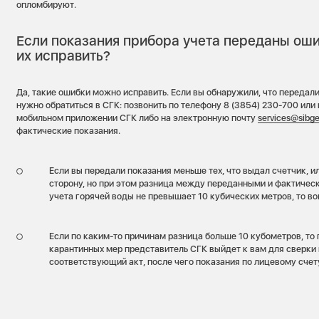
опломбируют.
Если показания прибора учета переданы ош
их исправить?
Да, такие ошибки можно исправить. Если вы обнаружили, что передали
нужно обратиться в СГК: позвонить по телефону 8 (3854) 230-700 или 
мобильном приложении СГК либо на электронную почту
services@sibge
фактические показания.
Если вы передали показания меньше тех, что выдал счетчик, 
сторону, но при этом разница между переданными и фактичес
учета горячей воды не превышает 10 кубических метров, то в
Если по каким-то причинам разница больше 10 кубометров, то
карантинных мер представитель СГК выйдет к вам для сверки 
соответствующий акт, после чего показания по лицевому счет