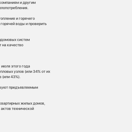
компаниям и другим
плопотребления.
топления и горячего
горячей воды и проверить
идомовых систем
т на качество
 июля этого года
пловых узлов (или 34% от их
 (или 43%).
ствуют предъявляемым
оквартирных жилых домов,
 актов технической