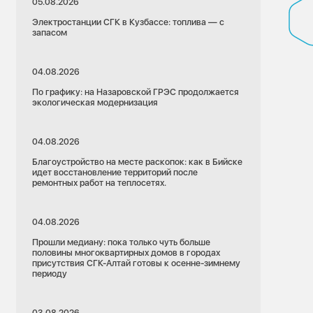
05.08.2026
Электростанции СГК в Кузбассе: топлива — с
запасом
04.08.2026
По графику: на Назаровской ГРЭС продолжается
экологическая модернизация
04.08.2026
Благоустройство на месте раскопок: как в Бийске
идет восстановление территорий после
ремонтных работ на теплосетях.
04.08.2026
Прошли медиану: пока только чуть больше
половины многоквартирных домов в городах
присутствия СГК-Алтай готовы к осенне-зимнему
периоду
29.06.2026
Красноярский край
03.08.2026