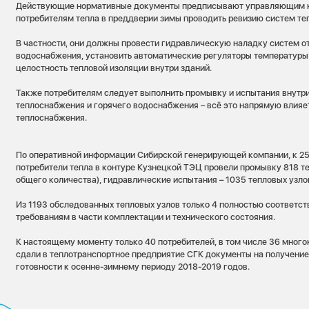
Действующие нормативные документы предписывают управляющим 
потребителям тепла в преддверии зимы проводить ревизию систем те
В частности, они должны провести гидравлическую наладку систем о
водоснабжения, установить автоматические регуляторы температуры 
целостность тепловой изоляции внутри зданий.
Также потребителям следует выполнить промывку и испытания внутр
теплоснабжения и горячего водоснабжения – всё это напрямую влияе
теплоснабжения.
По оперативной информации Сибирской генерирующей компании, к 25
потребители тепла в контуре Кузнецкой ТЭЦ провели промывку 818 те
общего количества), гидравлические испытания – 1035 тепловых узлов
Из 1193 обследованных тепловых узлов только 4 полностью соответ
требованиям в части комплектации и технического состояния.
К настоящему моменту только 40 потребителей, в том числе 36 мног
сдали в теплотранспортное предприятие СГК документы на получение
готовности к осенне-зимнему периоду 2018-2019 годов.