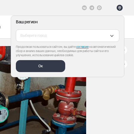
Ваш регион
ы
Меню
Все теги
Выберите город
Продолжая пользоваться сайтом, вы даёте
согласие
на автоматический
сбор и анализ ваших данных, необходимых для работы сайта и его
улучшения, использование файлов cookie.
Ок