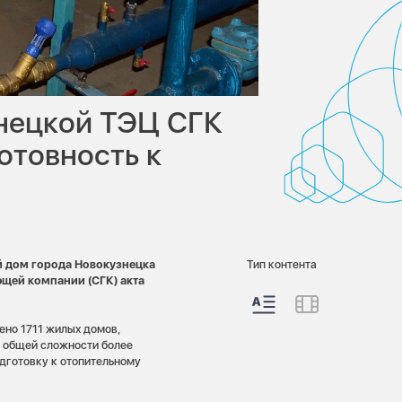
знецкой ТЭЦ СГК
отовность к
й дом города Новокузнецка
Тип контента
ющей компании (СГК) акта
ено 1711 жилых домов,
в общей сложности более
дготовку к отопительному