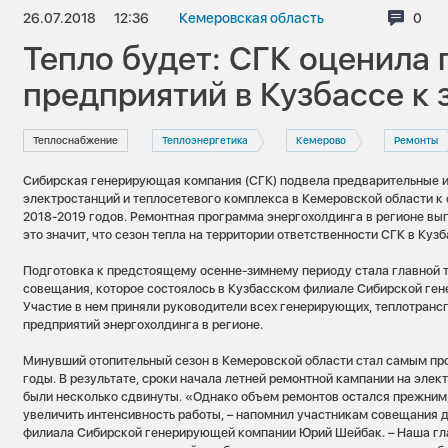
26.07.2018
12:36
Кемеровская область
Комм
0
Тепло будет: СГК оценила 
предприятий в Кузбассе к 
Теплоснабжение
Теплоэнергетика
Кемерово
Ремонты
Сибирская генерирующая компания (СГК) подвела предварительные и
электростанций и теплосетевого комплекса в Кемеровской области к
2018-2019 годов. Ремонтная программа энергохолдинга в регионе вып
это значит, что сезон тепла на территории ответственности СГК в Кузб
Подготовка к предстоящему осенне-зимнему периоду стала главной 
совещания, которое состоялось в Кузбасском филиале Сибирской ге
Участие в нем приняли руководители всех генерирующих, теплотранс
предприятий энергохолдинга в регионе.
Минувший отопительный сезон в Кемеровской области стал самым п
годы. В результате, сроки начала летней ремонтной кампании на элек
были несколько сдвинуты. «Однако объем ремонтов остался прежним
увеличить интенсивность работы, – напомнил участникам совещания 
филиала Сибирской генерирующей компании Юрий Шейбак. – Наша гла