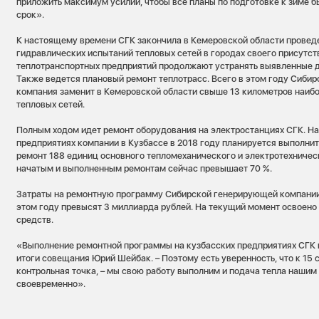
приложить максимум усилий, чтобы все планы по подготовке к зиме б
срок».
К настоящему времени СГК закончила в Кемеровской области прове
гидравлических испытаний тепловых сетей в городах своего присутс
теплотранспортных предприятий продолжают устранять выявленные 
Также ведется плановый ремонт теплотрасс. Всего в этом году Сиби
компания заменит в Кемеровской области свыше 13 километров наибо
тепловых сетей.
Полным ходом идет ремонт оборудования на электростанциях СГК. Н
предприятиях компании в Кузбассе в 2018 году планируется выполни
ремонт 188 единиц основного тепломеханического и электротехничес
начатым и выполненным ремонтам сейчас превышает 70 %.
Затраты на ремонтную программу Сибирской генерирующей компании
этом году превысят 3 миллиарда рублей. На текущий момент освоено
средств.
«Выполнение ремонтной программы на кузбасских предприятиях СГК и
итоги совещания Юрий Шейбак. – Поэтому есть уверенность, что к 15 се
контрольная точка, – мы свою работу выполним и подача тепла нашим
своевременно».