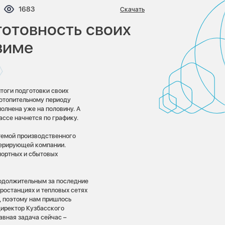
ентариев:
Просмотров:
1683
Скачать
готовность своих
зиме
тоги подготовки своих
 отопительному периоду
олнена уже на половину. А
ассе начнется по графику.
темой производственного
нерирующей компании.
портных и сбытовых
родолжительным за последние
тростанциях и тепловых сетях
, поэтому нам пришлось
директор Кузбасского
вная задача сейчас –