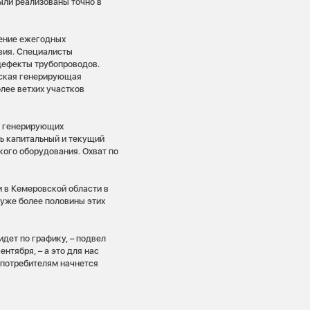
ыли реализованы точно в
дение ежегодных
твия. Специалисты
дефекты трубопроводов.
рская генерирующая
лее ветхих участков
а генерирующих
ть капитальный и текущий
кого оборудования. Охват по
 в Кемеровской области в
 уже более половины этих
дет по графику, – подвел
нтября, – а это для нас
 потребителям начнется