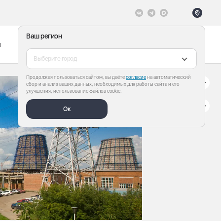
Ваш регион
ы
Меню
Все теги
Выберите город
Продолжая пользоваться сайтом, вы даёте
согласие
на автоматический
сбор и анализ ваших данных, необходимых для работы сайта и его
улучшения, использование файлов cookie.
Ок