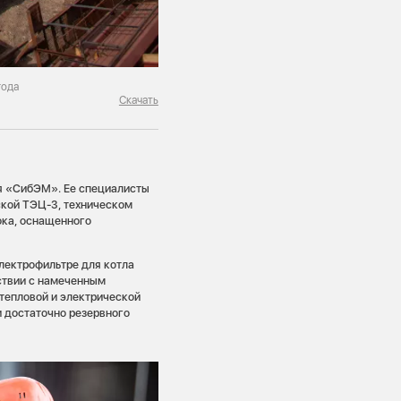
года
Скачать
я «СибЭМ». Ее специалисты
ской ТЭЦ-3, техническом
ока, оснащенного
лектрофильтре для котла
ствии с намеченным
 тепловой и электрической
и достаточно резервного