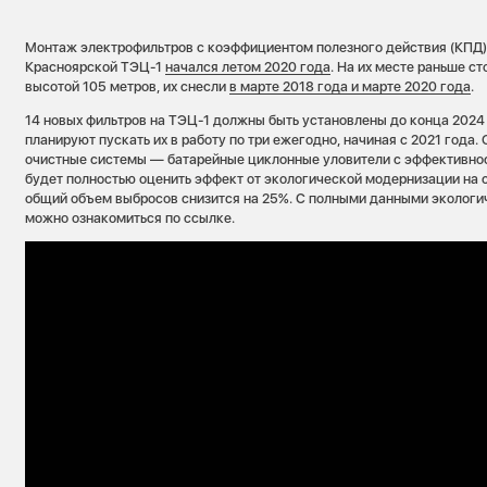
Монтаж электрофильтров с коэффициентом полезного действия (КПД)
Красноярской ТЭЦ-1
начался летом 2020 года
. На их месте раньше с
высотой 105 метров, их снесли
в
марте 201
8 года и марте 2020 года
.
14 новых фильтров на ТЭЦ-1 должны быть установлены до конца 2024
планируют пускать их в работу по три ежегодно, начиная с 2021 года
очистные системы — батарейные циклонные уловители с эффективно
будет полностью оценить эффект от экологической модернизации на 
общий объем выбросов снизится на 25%. С полными данными экологи
можно ознакомиться по ссылке.