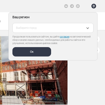
Ваш регион
ы
Меню
Все теги
Выберите город
Продолжая пользоваться сайтом, вы даёте
согласие
на автоматический
сбор и анализ ваших данных, необходимых для работы сайта и его
улучшения, использование файлов cookie.
Ок