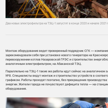
Два новых электрофильтра на ТЭЦ-1 запустят в конце 2020 и начале 2021 
Монтаж оборудования ведет проверенный подрядчик СГК — компани
зарекомендовали себя при установке нового генератора на Краснояр
перевооружении котлов Назаровской ГРЭС и строительстве энергобл
аналогичным электрофильтром, на Абаканской ТЭЦ.
Параллельно на ТЭЦ-1 такие же работы идут сейчас на аналогичном э
№8. Специалисты ведут монтаж и строительство устройств в соответ
графиком. Работы проходят поэтапно, без прекращения производства
энергии. Жители города не почувствуют дефицита тепла — на станци
оборудования.