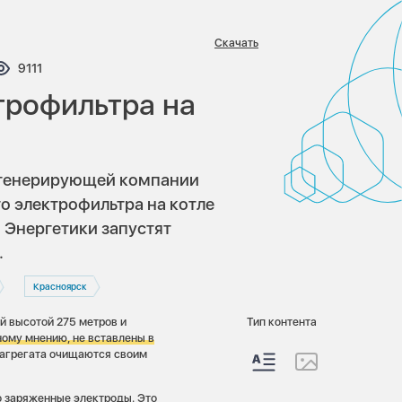
Скачать
тариев:
Просмотров:
9111
трофильтра на
 генерирующей компании
о электрофильтра на котле
 Энергетики запустят
а.
Красноярск
й высотой 275 метров и
Тип контента
ному мнению, не вставлены в
агрегата очищаются своим
о заряженные электроды. Это