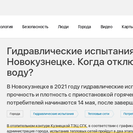
ология
Безопасность
Люди
Города
Видео
Карт
Гидравлические испытания
Новокузнецке. Когда откл
воду?
В Новокузнецке в 2021 году гидравлические ис
прочность и плотность с приостановкой горяч
потребителей начинаются 14 мая, после завер
Города
Гидравлические испытания
Тепловые сети
Потре
В отопительном контуре Кузнецкой ТЭЦ СГК
, в соответствии с графи
администрация города,
испытания
тепловых сетей пройдут в два этап