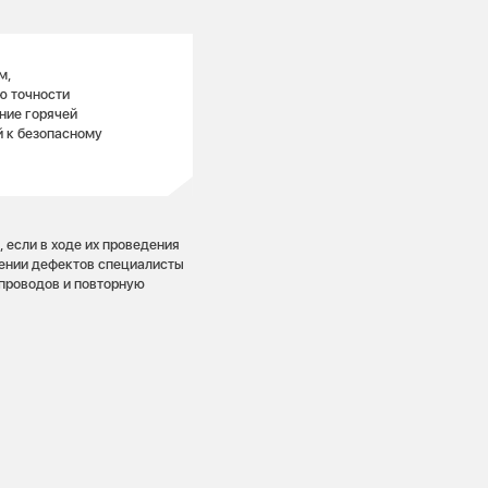
м,
ю точности
ние горячей
й к безопасному
если в ходе их проведения
жении дефектов специалисты
опроводов и повторную