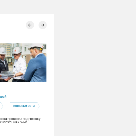
30.07.2026
край
Алтайский край
Тепловые сети
Барнаул
Барнаульская теплосетевая компания
рска проверил подготовку
снабжения к зиме
Гидравлические испытания
ОЗП
Подготовка к ОЗП