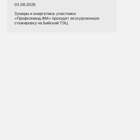
03.08.2026
Зумеры и энергетика: участники
«Профкоманд.ФМ» проходят экскурсионную
стажировку на Бийский ТЭЦ
22.07.2026
Новосибирская область
к
Тепловые сети
и и Думы
Обновить быстрее: СГК сократит сроки
о замене
замены тепломагистралей в Новосибирске
сети на улице
х в Бийске