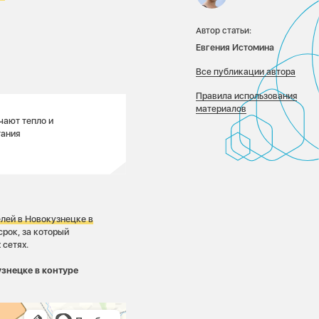
Автор статьи:
Евгения Истомина
Все публикации автора
Правила использования
материалов
чают тепло и
тания
лей в Новокузнецке в
рок, за который
 сетях.
знецке в контуре