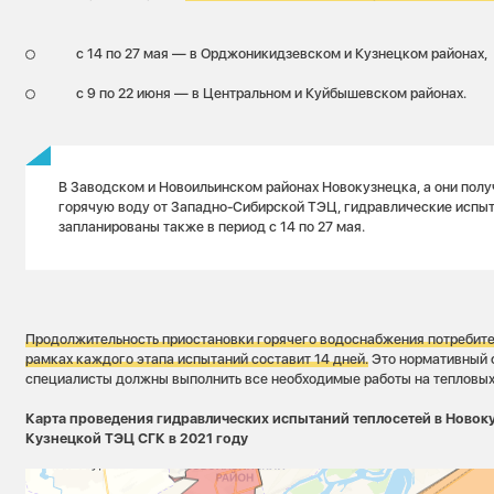
с 14 по 27 мая — в Орджоникидзевском и Кузнецком районах,
с 9 по 22 июня — в Центральном и Куйбышевском районах.
В Заводском и Новоильинском районах Новокузнецка, а они полу
горячую воду от Западно-Сибирской ТЭЦ, гидравлические испы
запланированы также в период с 14 по 27 мая.
Продолжительность приостановки горячего водоснабжения потребите
рамках каждого этапа испытаний составит 14 дней.
Это нормативный с
специалисты должны выполнить все необходимые работы на тепловых
Карта проведения гидравлических испытаний теплосетей в Новоку
Кузнецкой ТЭЦ СГК в 2021 году