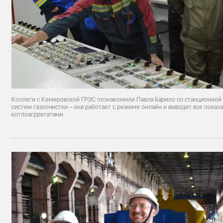
Коллеги с Кемеровской ГРЭС познакомили Павла Барило со станционной
систем газоочистки – она работает с режиме онлайн и выводит все показ
котлоагррегатами