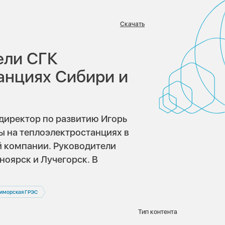
Скачать
:
ели СГК
танциях Сибири и
директор по развитию Игорь
ы на теплоэлектростанциях в
 компании. Руководители
ноярск и Лучегорск. В
иморская ГРЭС
Тип контента