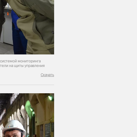
 системой мониторинга
атели на щиты управления
Скачать