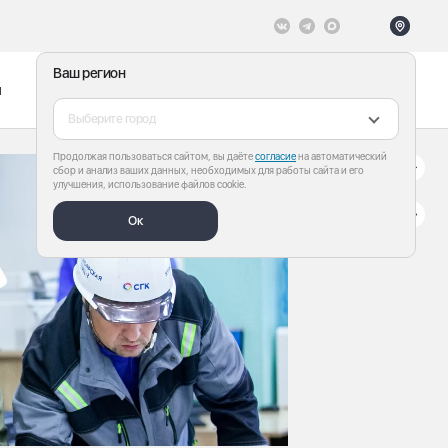
Ваш регион
ы
Меню
Все теги
Выберите город
Продолжая пользоваться сайтом, вы даёте
согласие
на автоматический
сбор и анализ ваших данных, необходимых для работы сайта и его
улучшения, использование файлов cookie.
Ок