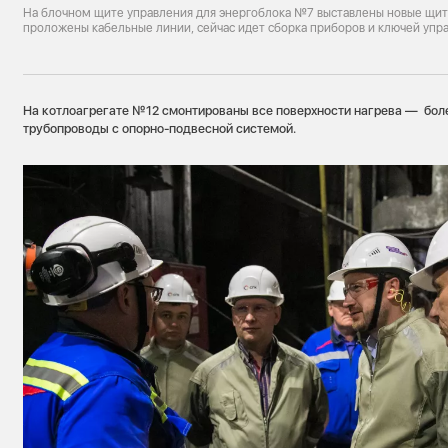
На блочном щите управления для энергоблока №7 выставлены новые щит
проложены кабельные линии, сейчас идет сборка приборов и ключей упр
На котлоагрегате №12 cмонтированы все поверхности нагрева — боле
трубопроводы с опорно-подвесной системой.