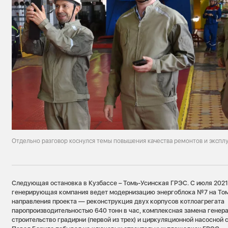
Отдельно разговор коснулся темы повышения качества ремонтов и эксплу
Следующая остановка в Кузбассе – Томь-Усинская ГРЭС. С июля 2021
генерирующая компания ведет модернизацию энергоблока №7 на То
направления проекта — реконструкция двух корпусов котлоагрегата
паропроизводительностью 640 тонн в час, комплексная замена генер
строительство градирни (первой из трех) и циркуляционной насосной 