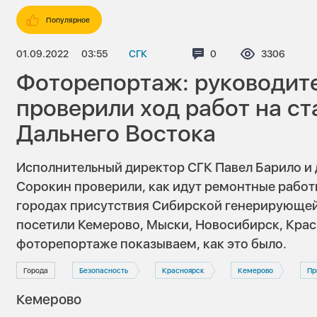
Популярное
01.09.2022
03:55
СГК
Комментариев:
0
Просмотров
3306
Фоторепортаж: руководит
проверили ход работ на с
Дальнего Востока
Исполнительный директор СГК Павел Барило и 
Сорокин проверили, как идут ремонтные работ
городах присутствия Сибирской генерирующей
посетили Кемерово, Мыски, Новосибирск, Крас
фоторепортаже показываем, как это было.
Города
Безопасность
Красноярск
Кемерово
Пр
Кемерово