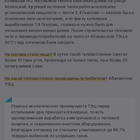
Котельная №2 поставляла тепло в несколько домов на улице
Аскизской. Крупный источник тепла работал вполсилы:
установленной мощности — почти 3,4 Гкал/час — хватало бы на
отопление пяти многоэтажек, а по факту котельная
вырабатывала 1,8 Гкал/час, сколько и нужно было для
нескольких малоэтажных домов. После строительства тепловой
сети и перевода потребителей на тепло от Абаканской ТЭЦ в
2017 году котельная была закрыта.
На сколько стало чище?
В сутки такой теплоисточник сжигал
более 10 тонн угля, производя не только тепло, но и более 25
килограммов сажи.
На какой теплоисточник переведены потребители?
Абаканская
ТЭЦ.
Главных экологических преимуществ ТЭЦ перед
котельными два: принцип когенераци, то есть
одновременная выработка электрической и тепловой
энергии, и современное очистное оборудование,
благодаря которому на станциях улавливается до 99,7%
твердых выбросов из уходящих газов.