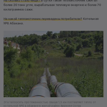
На сколько стало чище?
В сутки такой теплоисточник сжигал
более 20 тонн угля, вырабатывая тепловую энергию и более 70
килограммов сажи.
На какой теплоисточник переведены потребители?
Котельная
№6 Абакана.
Эта теплосеть протяженностью свыше 1,5 км поставляет тепло от
котельной №6 в Абакане в жилой район Верхняя Согра