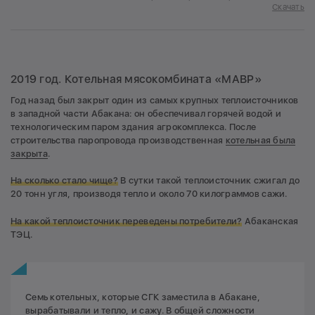
Скачать
2019 год. Котельная мясокомбината «МАВР»
Год назад был закрыт один из самых крупных теплоисточников
в западной части Абакана: он обеспечивал горячей водой и
технологическим паром здания агрокомплекса. После
строительства паропровода производственная
котельная была
закрыта
.
На сколько стало чище?
В сутки такой теплоисточник сжигал до
20 тонн угля, производя тепло и около 70 килограммов сажи.
На какой теплоисточник переведены потребители?
Абаканская
ТЭЦ.
Семь котельных, которые СГК заместила в Абакане,
вырабатывали и тепло, и сажу. В общей сложности