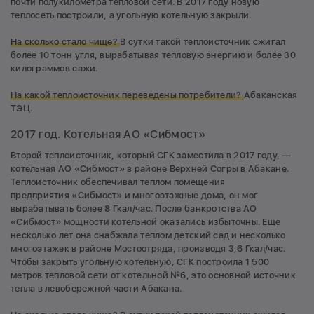
почти полукилометра тепловой сети. В 2017 году новую
теплосеть построили, а угольную котельную закрыли.
На сколько стало чище?
В сутки такой теплоисточник сжигал
более 10 тонн угля, вырабатывая тепловую энергию и более 30
килограммов сажи.
На какой теплоисточник переведены потребители?
Абаканская
ТЭЦ.
2017 год. Котельная АО «Сибмост»
Второй теплоисточник, который СГК заместила в 2017 году, —
котельная АО «Сибмост» в районе Верхней Согры в Абакане.
Теплоисточник обеспечивал теплом помещения
предприятия «Сибмост» и многоэтажные дома, он мог
вырабатывать более 8 Гкал/час. После банкротства АО
«Сибмост» мощности котельной оказались избыточны. Еще
несколько лет она снабжала теплом детский сад и несколько
многоэтажек в районе Мостоотряда, производя 3,6 Гкал/час.
Чтобы закрыть угольную котельную, СГК построила 1 500
метров тепловой сети от котельной №6, это основной источник
тепла в левобережной части Абакана.