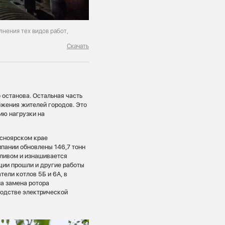
лнения тех видов работ,
Скачать
 останова. Остальная часть
бжения жителей городов. Это
ию нагрузки на
асноярском крае
пании обновлены 146,7 тонн
пливом и изнашивается
ции прошли и другие работы
ели котлов 5Б и 6А, в
на замена ротора
водстве электрической