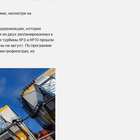
име, несмотря на
одернизацию, которая
я из двух запланированных к
име турбины №3 и №10 прошли
ны на август. По программе
ектрофильтрах, из