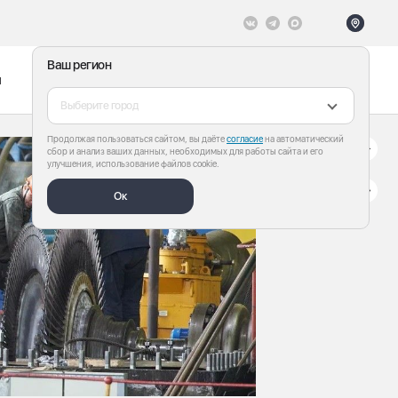
Ваш регион
ы
Меню
Все теги
Выберите город
Продолжая пользоваться сайтом, вы даёте
согласие
на автоматический
сбор и анализ ваших данных, необходимых для работы сайта и его
улучшения, использование файлов cookie.
Ок