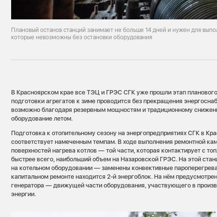
Плановый останов станций занимает не больше 14 дней и нужен для выпо
которые невозможны без остановки оборудования
В Красноярском крае все ТЭЦ и ГРЭС СГК уже прошли этап планового
подготовки агрегатов к зиме проводится без прекращения энергосна
возможно благодаря резервным мощностям и традиционному снижен
оборудование летом.
Подготовка к отопительному сезону на энергопредприятиях СГК в Кр
соответствует намеченным темпам. В ходе выполнения ремонтной кам
поверхностей нагрева котлов — той части, которая контактирует с то
быстрее всего, наибольший объем на Назаровской ГРЭС. На этой стан
на котельном оборудовании — заменены конвективные пароперегреват
капитальном ремонте находится 2-й энергоблок. На нём предусмотре
генератора — движущей части оборудования, участвующего в произ
энергии.