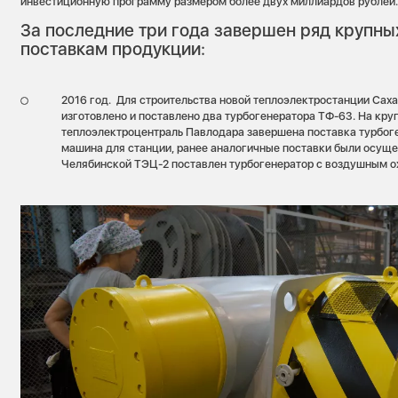
инвестиционную программу размером более двух миллиардов рублей
За последние три года завершен ряд крупны
поставкам продукции:
2016 год. Для строительства новой теплоэлектростанции Сах
изготовлено и поставлено два турбогенератора ТФ-63. На кр
теплоэлектроцентраль Павлодара завершена поставка турбоге
машина для станции, ранее аналогичные поставки были осущес
Челябинской ТЭЦ-2 поставлен турбогенератор с воздушным 