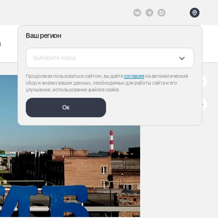
Ваш регион
ы
Меню
Все теги
Выберите город
Продолжая пользоваться сайтом, вы даёте
согласие
на автоматический
сбор и анализ ваших данных, необходимых для работы сайта и его
улучшения, использование файлов cookie.
Ок