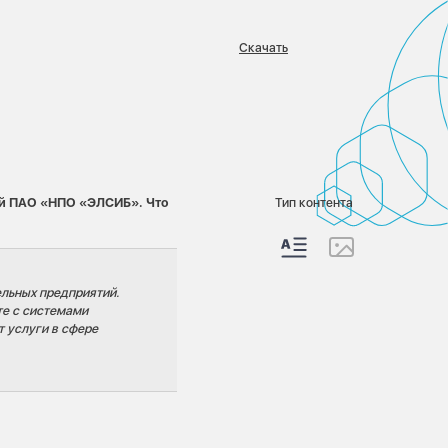
Скачать
:
ий ПАО «НПО «ЭЛСИБ». Что
Тип контента
льных предприятий.
те с системами
 услуги в сфере