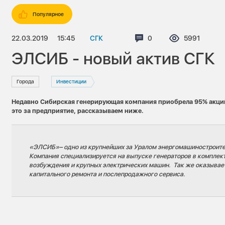
Популярное
22.03.2019
15:45
СГК
Комментариев:
0
Просмотров
5991
ЭЛСИБ - новый актив СГК
Города
Инвестиции
Недавно Сибирская генерирующая компания приобрела 95% акц
это за предприятие, рассказываем ниже.
«ЭЛСИБ»– одно из крупнейших за Уралом энергомашиностроите
Компания специализируется на выпуске генераторов в комплек
возбуждения и крупных электрических машин. Так же оказывает
капитального ремонта и послепродажного сервиса.