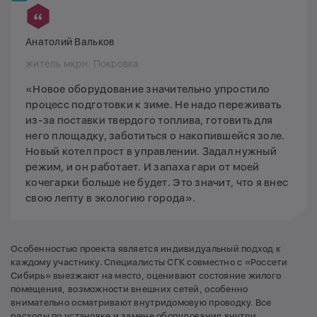
Анатолий Вальков
житель мкрн. Покровка
«Новое оборудование значительно упростило
процесс подготовки к зиме. Не надо переживать
из-за поставки твердого топлива, готовить для
него площадку, заботиться о накопившейся золе.
Новый котел прост в управлении. Задал нужный
режим, и он работает. И запаха гари от моей
кочегарки больше не будет. Это значит, что я внес
свою лепту в экологию города».
Особенностью проекта является индивидуальный подход к
каждому участнику. Специалисты СГК совместно с «Россети
Сибирь» выезжают на место, оценивают состояние жилого
помещения, возможности внешних сетей, особенно
внимательно осматривают внутридомовую проводку. Все
расходы по установке и замене оборудования внутри