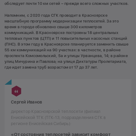
обследует почти 10 км сетей – прежде всего сложных участков.
Напомним, с 2020 года СГК проводит в Красноярске
масштабную программу модернизации теплосетей. За это
время в городе обновлено свыше 300 километров
коммуникаций. В Красноярске построены 18 центральных
тепловых пунктов (ЦТП) и 11 повысительных насосных станций
(ПНС). В этом году в Красноярске планируется заменить свыше
55 км коммуникаций на 90 участках: в частности, в районе
проспекта Комсомольский, 5а и улицы Урванцева, 14; в районе
улиц Мичурина и Павлова; на улице Диктатуры Пролетариата,
где идет замена труб возрастом от 17 до 37 лет.
Сергей Иванов
директор Красноярской теплосети (филиал
Енисейской ТГК (ТГК-13, подразделения СГК в
регионе Енисейская Сибирь):
«От состояния теплосетей зависит комфорт