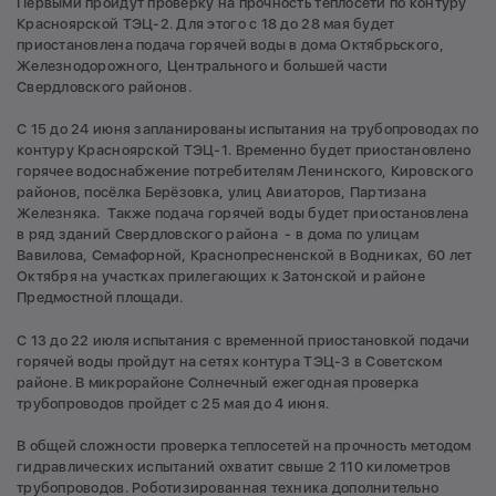
Первыми пройдут проверку на прочность теплосети по контуру
Красноярской ТЭЦ-2. Для этого с 18 до 28 мая будет
приостановлена подача горячей воды в дома Октябрьского,
Железнодорожного, Центрального и большей части
Свердловского районов.
С 15 до 24 июня запланированы испытания на трубопроводах по
контуру Красноярской ТЭЦ-1. Временно будет приостановлено
горячее водоснабжение потребителям Ленинского, Кировского
районов, посёлка Берёзовка, улиц Авиаторов, Партизана
Железняка. Также подача горячей воды будет приостановлена
в ряд зданий Свердловского района - в дома по улицам
Вавилова, Семафорной, Краснопресненской в Водниках, 60 лет
Октября на участках прилегающих к Затонской и районе
Предмостной площади.
С 13 до 22 июля испытания с временной приостановкой подачи
горячей воды пройдут на сетях контура ТЭЦ-3 в Советском
районе. В микрорайоне Солнечный ежегодная проверка
трубопроводов пройдет с 25 мая до 4 июня.
В общей сложности проверка теплосетей на прочность методом
гидравлических испытаний охватит свыше 2 110 километров
трубопроводов. Роботизированная техника дополнительно