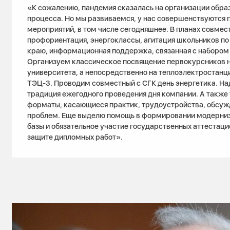
«К сожалению, пандемия сказалась на организации обра
процесса. Но мы развиваемся, у нас совершенствуются п
мероприятий, в том числе сегодняшнее. В планах совмес
профориентация, энергоклассы, агитация школьников п
краю, информационная поддержка, связанная с набором 
Организуем классическое посвящение первокурсников н
университета, а непосредственно на теплоэлектростанци
ТЭЦ-3. Проводим совместный с СГК день энергетика. Над
традиция ежегодного проведения дня компании. А также
форматы, касающиеся практик, трудоустройства, обсуж
проблем. Еще выделю помощь в формировании модерни
базы и обязательное участие государственных аттестац
защите дипломных работ».