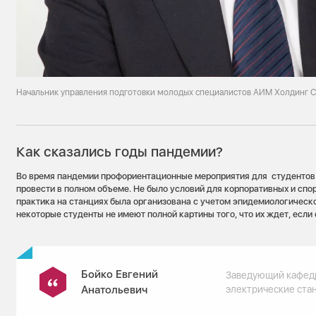
Начальник управления подготовки молодых специалистов АИМ Холдинг С
Как сказались годы пандемии?
Во время пандемии профориентационные мероприятия для студентов 
провести в полном объеме. Не было условий для корпоративных и сп
практика на станциях была организована с учетом эпидемиологическ
некоторые студенты не имеют полной картины того, что их ждет, если 
Бойко Евгений
Заведующий кафед
Анатольевич
электрические ста