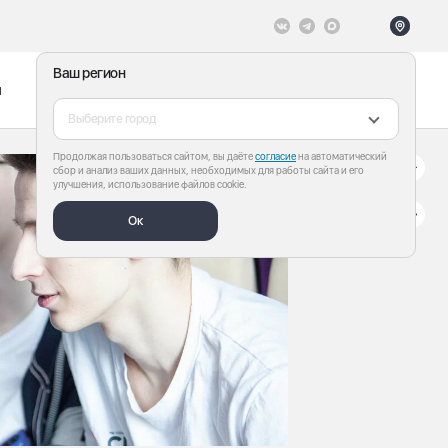
Ваш регион
ы
Меню
Все теги
Выберите город
Продолжая пользоваться сайтом, вы даёте
согласие
на автоматический
сбор и анализ ваших данных, необходимых для работы сайта и его
улучшения, использование файлов cookie.
Ок