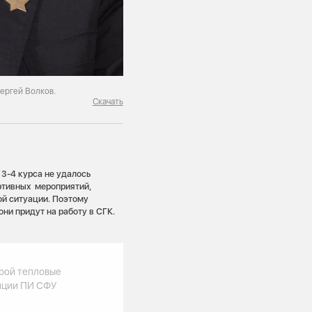
ергей Волков.
Скачать
3-4 курса не удалось
ортивных мероприятий,
ой ситуации. Поэтому
они придут на работу в СГК.
рой тепловые
нции ПИ СФУ