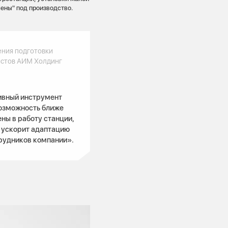
ены" под производство.
ения подготовки
стов АИМ Холдинг
ивный инструмент
возможность ближе
ны в работу станции,
о ускорит адаптацию
трудников компании».