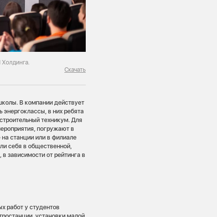
 Холдинга.
Скачать
школы. В компании действует
ь энергоклассы, в них ребята
строительный техникум. Для
ероприятия, погружают в
 на станции или в филиале
ли себя в общественной,
 в зависимости от рейтинга в
х работ у студентов
тростанции, установки малой