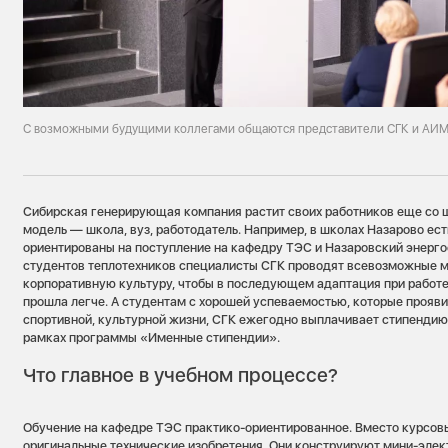
С возможными будущими коллегами общаются представители СГК и АИМ
Сибирская генерирующая компания растит своих работников еще со 
модель — школа, вуз, работодатель. Например, в школах Назарово ест
ориентированы на поступление на кафедру ТЭС и Назаровский энерго
студентов теплотехников специалисты СГК проводят всевозможные м
корпоративную культуру, чтобы в последующем адаптация при работе
прошла легче. А студентам с хорошей успеваемостью, которые прояви
спортивной, культурной жизни, СГК ежегодно выплачивает стипендию,
рамках программы «Именные стипендии».
Что главное в учебном процессе?
Обучение на кафедре ТЭС практико-ориентированное. Вместо курсовы
оригинальные технические изобретения. Они конструируют мини-элек