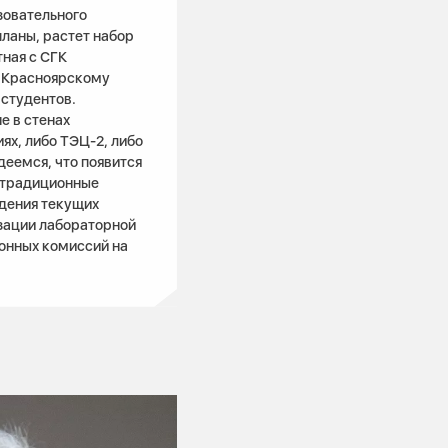
зовательного
ланы, растет набор
тная с СГК
о Красноярскому
студентов.
е в стенах
ях, либо ТЭЦ-2, либо
еемся, что появится
 традиционные
дения текущих
зации лабораторной
ионных комиссий на