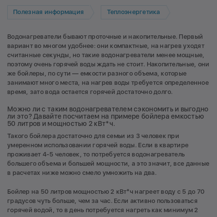
Полезная информация
Теплоэнергетика
Водонагреватели бывают проточные и накопительные. Первый
вариант во многом удобнее: они компактные, на нагрев уходят
считанные секунды, но такие водонагреватели менее мощные,
поэтому очень горячей воды ждать не стоит. Накопительные, они
же бойлеры, по сути — емкости разного объема, которые
занимают много места, на нагрев воды требуется определенное
время, зато вода остается горячей достаточно долго.
Можно ли с таким водонагревателем сэкономить и выгодно
ли это? Давайте посчитаем на примере бойлера емкостью
50 литров и мощностью 2 кВт*ч.
Такого бойлера достаточно для семьи из 3 человек при
умеренном использовании горячей воды. Если в квартире
проживает 4-5 человек, то потребуется водонагреватель
большего объема и большей мощности, а это значит, все данные
в расчетах ниже можно смело умножить на два.
Бойлер на 50 литров мощностью 2 кВт*ч нагреет воду с 5 до 70
градусов чуть больше, чем за час. Если активно пользоваться
горячей водой, то в день потребуется нагреть как минимум 2