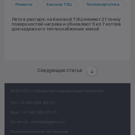
Ремонты
Канская ТЭЦ
Теплоэнергетика
Лето в разгаре: на Канской ТЭЦ меняют 21 тонну
поверхностей нагрева и обновляют 5 из 7 котлов
для надежного теплоснабжения зимой
Следующая статья
2026 ООО «Сибирская генерирующая компания»
Тел.:
+7 495 258-83-00
Факс.:
+7 495 363-27-81
Эл. почта.:
office@sibgenco.ru
Пользовательское соглашение