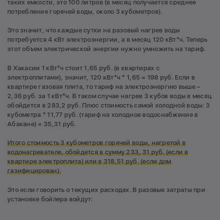
таких емкости, это 100 литров (в месяц получается среднее
потребление горячей воды, около 3 кубометров).
Это значит, что каждые сутки на разовый нагрев воды
потребуется 4 кВт электроэнергии, а в месяц 120 кВт*ч. Теперь
этот объем электрической энергии нужно умножить на тариф.
В Хакасии 1 кВт*ч стоит 1,65 руб. (в квартирах с
электроплитами), значит, 120 кВт*ч * 1,65 = 198 руб. Если в
квартире газовая плита, то тариф на электроэнергию выше –
2,36 руб. за 1 кВт*ч. В таком случае нагрев 3 кубов воды в месяц
обойдется в 283,2 руб. Плюс стоимость самой холодной воды: 3
кубометра * 11,77 руб. (тариф на холодное водоснабжение в
Абакане) = 35,31 руб.
Итого стоимость 3 кубометров горячей воды, нагретой в
водонагревателе, обойдется в сумму 233, 31 руб. (если в
квартире электроплита) или в 318,51 руб. (если дом
газифицирован).
Это если говорить о текущих расходах. В разовые затраты при
установке бойлера войдут: