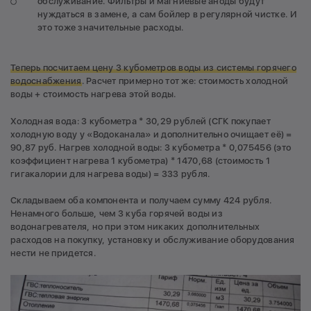
обслуживание. Фильтры и магниевые аноды будут
нуждаться в замене, а сам бойлер в регулярной чистке. И
это тоже значительные расходы.
Теперь посчитаем цену 3 кубометров воды из системы горячего
водоснабжения
. Расчет примерно тот же: стоимость холодной
воды + стоимость нагрева этой воды.
Холодная вода: 3 кубометра * 30,29 рублей (СГК покупает
холодную воду у «Водоканала» и дополнительно очищает её) =
90,87 руб. Нагрев холодной воды: 3 кубометра * 0,075456 (это
коэффициент нагрева 1 кубометра) * 1470,68 (стоимость 1
гигакалории для нагрева воды) = 333 рубля.
Складываем оба компонента и получаем сумму 424 рубля.
Ненамного больше, чем 3 куба горячей воды из
водонагревателя, но при этом никаких дополнительных
расходов на покупку, установку и обслуживание оборудования
нести не придется.