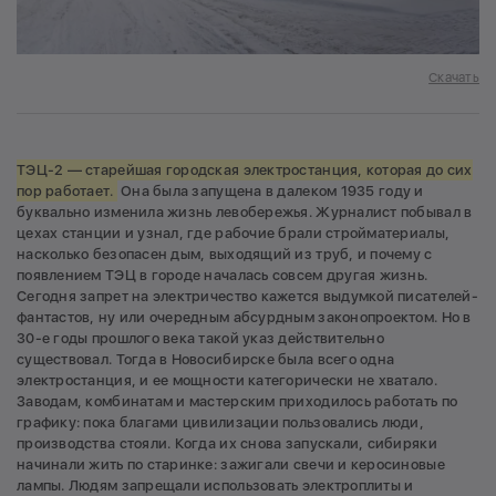
Скачать
ТЭЦ-2 — старейшая городская электростанция, которая до сих
пор работает.
Она была запущена в далеком 1935 году и
буквально изменила жизнь левобережья. Журналист побывал в
цехах станции и узнал, где рабочие брали стройматериалы,
насколько безопасен дым, выходящий из труб, и почему с
появлением ТЭЦ в городе началась совсем другая жизнь.
Сегодня запрет на электричество кажется выдумкой писателей-
фантастов, ну или очередным абсурдным законопроектом. Но в
30-е годы прошлого века такой указ действительно
существовал. Тогда в Новосибирске была всего одна
электростанция, и ее мощности категорически не хватало.
Заводам, комбинатам и мастерским приходилось работать по
графику: пока благами цивилизации пользовались люди,
производства стояли. Когда их снова запускали, сибиряки
начинали жить по старинке: зажигали свечи и керосиновые
лампы. Людям запрещали использовать электроплиты и