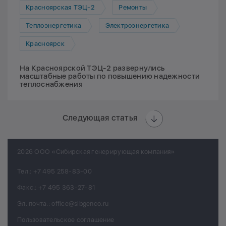
Красноярская ТЭЦ-2
Ремонты
Теплоэнергетика
Электроэнергетика
Красноярск
На Красноярской ТЭЦ-2 развернулись
масштабные работы по повышению надежности
теплоснабжения
Следующая статья
2026 ООО «Сибирская генерирующая компания»
Тел.:
+7 495 258-83-00
Факс.:
+7 495 363-27-81
Эл. почта.:
office@sibgenco.ru
Пользовательское соглашение