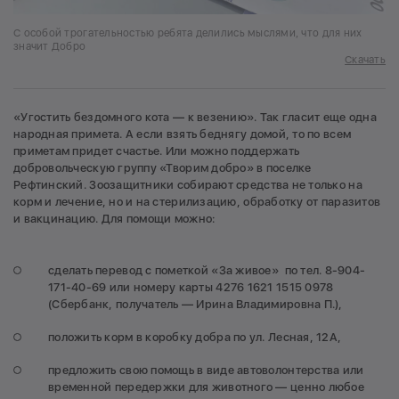
С особой трогательностью ребята делились мыслями, что для них
значит Добро
Скачать
«Угостить бездомного кота — к везению». Так гласит еще одна
народная примета. А если взять беднягу домой, то по всем
приметам придет счастье. Или можно поддержать
добровольческую группу «Творим добро» в поселке
Рефтинский. Зоозащитники собирают средства не только на
корм и лечение, но и на стерилизацию, обработку от паразитов
и вакцинацию. Для помощи можно:
сделать перевод с пометкой «За живое» по тел. 8-904-
171-40-69 или номеру карты 4276 1621 1515 0978
(Сбербанк, получатель — Ирина Владимировна П.),
положить корм в коробку добра по ул. Лесная, 12А,
предложить свою помощь в виде автоволонтерства или
временной передержки для животного — ценно любое