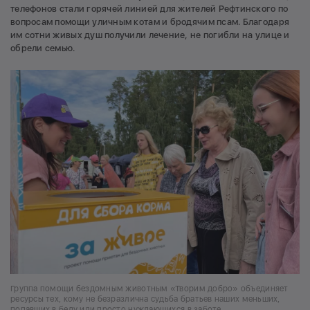
телефонов стали горячей линией для жителей Рефтинского по
вопросам помощи уличным котам и бродячим псам. Благодаря
им сотни живых душ получили лечение, не погибли на улице и
обрели семью.
Группа помощи бездомным животным «Творим добро» объединяет
ресурсы тех, кому не безразлична судьба братьев наших меньших,
попавших в беду или просто нуждающихся в заботе