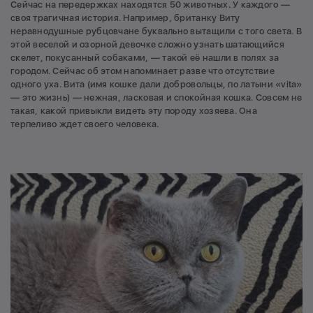
Сейчас на передержках находятся 50 животных. У каждого —
своя трагичная история. Например, британку Виту
неравнодушные рубцовчане буквально вытащили с того света. В
этой веселой и озорной девочке сложно узнать шатающийся
скелет, покусанный собаками, — такой её нашли в полях за
городом. Сейчас об этом напоминает разве что отсутствие
одного уха. Вита (имя кошке дали добровольцы, по латыни «vita»
— это жизнь) — нежная, ласковая и спокойная кошка. Совсем не
такая, какой привыкли видеть эту породу хозяева. Она
терпеливо ждет своего человека.