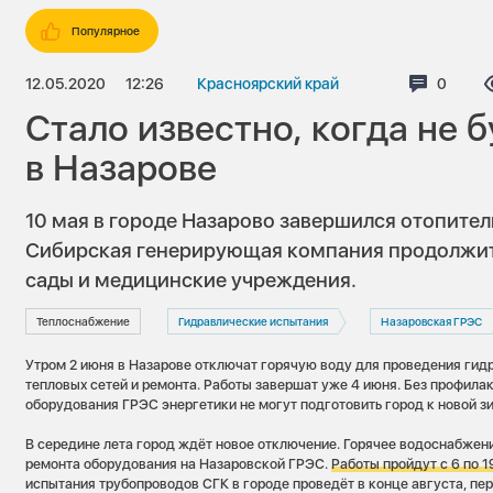
Популярное
12.05.2020
12:26
Красноярский край
Коммен
0
Стало известно, когда не 
в Назарове
10 мая в городе Назарово завершился отопител
Сибирская генерирующая компания продолжит 
сады и медицинские учреждения.
Теплоснабжение
Гидравлические испытания
Назаровская ГРЭС
Утром 2 июня в Назарове отключат горячую воду для проведения гид
тепловых сетей и ремонта. Работы завершат уже 4 июня. Без профилак
оборудования ГРЭС энергетики не могут подготовить город к новой з
В середине лета город ждёт новое отключение. Горячее водоснабжени
ремонта оборудования на Назаровской ГРЭС.
Работы пройдут с 6 по 1
испытания трубопроводов СГК в городе проведёт в конце августа, пе