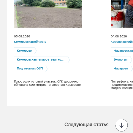
05.08.2026
04.08.2026
Кемеровская область
Красноярский 
Кемерово
Назаровская
Кемеровская теплосетевая компания
Экология
Подготовка к ОЗП
Назарово
Плюс один готовый участок: СГК досрочно
По графику: н
обновила 400 метров теплосети в Кемерове
продолжается
модернизация
Следующая статья