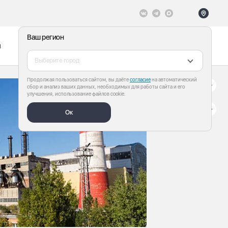
Ваш регион
ы
Меню
Все теги
Выберите город
Продолжая пользоваться сайтом, вы даёте
согласие
на автоматический
сбор и анализ ваших данных, необходимых для работы сайта и его
улучшения, использование файлов cookie.
Ок