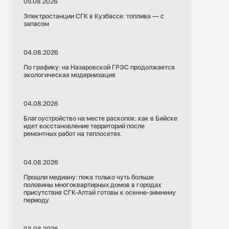
05.08.2026
Электростанции СГК в Кузбассе: топлива — с
запасом
04.08.2026
23.07.2026
По графику: на Назаровской ГРЭС продолжается
Кемеровская область
экологическая модернизация
Подготовка к ОЗП
Кемерово
04.08.2026
Благоустройство на месте раскопок: как в Бийске
кая ГРЭС
Кемеровская теплосетевая компания
идет восстановление территорий после
ремонтных работ на теплосетях.
овская ГРЭС
Лимонная кислота и 10 атмосфер: как
ство ухода за
промывают систему отопления жилого дома
04.08.2026
Прошли медиану: пока только чуть больше
половины многоквартирных домов в городах
присутствия СГК-Алтай готовы к осенне-зимнему
периоду
03.08.2026