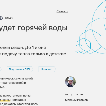
Скачать
тариев:
Просмотров:
6942
будет горячей воды
ьный сезон. До 1 июня
подачу тепла только в детские
Подготовка к ОЗП
Назарово
равлических испытаний
тики теплосетей и
име.
Автор статьи:
е приостановят из-за
9 июля.
Последние
Максим Рычков
ред началом отопительного