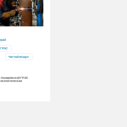
30.07.2026
край
Алтайский край
 ГРЭС
Барнаул
Чистый воздух
Барнаульская теплосетевая компания
Гидравлические испытания
ОЗП
Подготовка к ОЗП
а Назаровской ГРЭС
 экологическая
Гидравлика, реконструкция теплосете
проверка домов – в мэрии Барнаула
обсудили подготовку городского хозя
к новому отопительному сезону