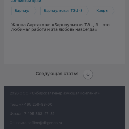
Алтайский край
Барнаул
Барнаульская ТЭЦ-3
Кадры
Жанна Сартакова: «Барнаульская ТЭЦ-3 – это
любимая работа и эта любовь навсегда»
Следующая статья
2026 ООО «Сибирская генерирующая компания»
Тел.:
+7 495 258-83-00
Факс.:
+7 495 363-27-81
Эл. почта.:
office@sibgenco.ru