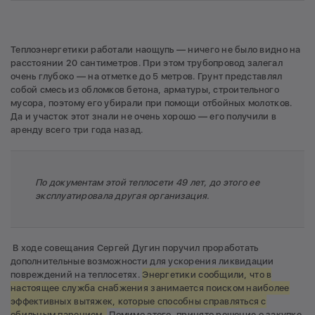
Теплоэнергетики работали наощупь — ничего не было видно на
расстоянии 20 сантиметров. При этом трубопровод залегал
очень глубоко — на отметке до 5 метров. Грунт представлял
собой смесь из обломков бетона, арматуры, строительного
мусора, поэтому его убирали при помощи отбойных молотков.
Да и участок этот знали не очень хорошо — его получили в
аренду всего три года назад.
По документам этой теплосети 49 лет, до этого ее
эксплуатировала другая организация.
В ходе совещания Сергей Дугин поручил проработать
дополнительные возможности для ускорения ликвидации
повреждений на теплосетях.
Энергетики сообщили, что в
настоящее служба снабжения занимается поиском наиболее
эффективных вытяжек, которые способны справляться с
обильным парением.
Помимо этого, принято решение о закупке