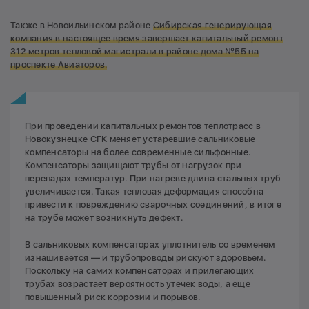
Также в Новоильинском районе
Сибирская генерирующая
компания в настоящее время завершает капитальный ремонт
312 метров тепловой магистрали в районе дома №55 на
проспекте Авиаторов.
При проведении капитальных ремонтов теплотрасс в
Новокузнецке СГК меняет устаревшие сальниковые
компенсаторы на более современные сильфонные.
Компенсаторы защищают трубы от нагрузок при
перепадах температур. При нагреве длина стальных труб
увеличивается. Такая тепловая деформация способна
привести к повреждению сварочных соединений, в итоге
на трубе может возникнуть дефект.
В сальниковых компенсаторах уплотнитель со временем
изнашивается — и трубопроводы рискуют здоровьем.
Поскольку на самих компенсаторах и прилегающих
трубах возрастает вероятность утечек воды, а еще
повышенный риск коррозии и порывов.