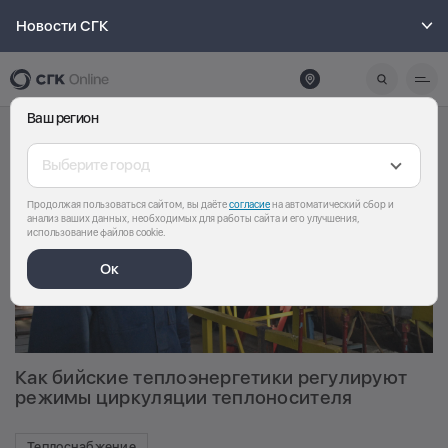
Новости СГК
Ваш регион
Выберите город
Продолжая пользоваться сайтом, вы даёте
согласие
на автоматический сбор и
анализ ваших данных, необходимых для работы сайта и его улучшения,
использование файлов cookie.
Ок
Как бийские теплоэнергетики регулируют
режимы циркуляции теплоносителя
Теплоснабжение