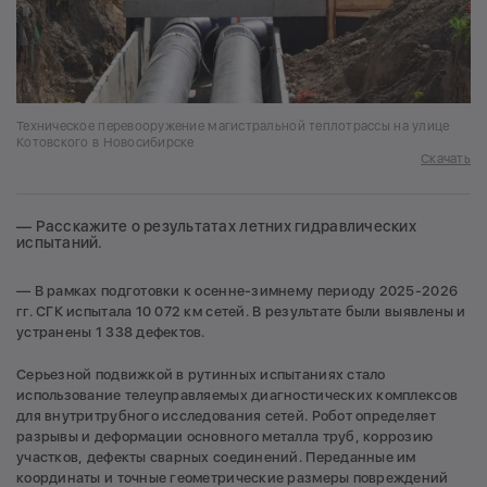
Техническое перевооружение магистральной теплотрассы на улице
Котовского в Новосибирске
Скачать
— Расскажите о результатах летних гидравлических
испытаний.
— В рамках подготовки к осенне-зимнему периоду 2025-2026
гг. СГК испытала 10 072 км сетей. В результате были выявлены и
устранены 1 338 дефектов.
Серьезной подвижкой в рутинных испытаниях стало
использование телеуправляемых диагностических комплексов
для внутритрубного исследования сетей. Робот определяет
разрывы и деформации основного металла труб, коррозию
участков, дефекты сварных соединений. Переданные им
координаты и точные геометрические размеры повреждений