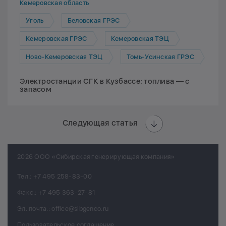
Кемеровская область
Уголь
Беловская ГРЭС
Кемеровская ГРЭС
Кемеровская ТЭЦ
Ново-Кемеровская ТЭЦ
Томь-Усинская ГРЭС
Электростанции СГК в Кузбассе: топлива — с
запасом
Следующая статья
2026 ООО «Сибирская генерирующая компания»
Тел.:
+7 495 258-83-00
Факс.:
+7 495 363-27-81
Эл. почта.:
office@sibgenco.ru
Пользовательское соглашение