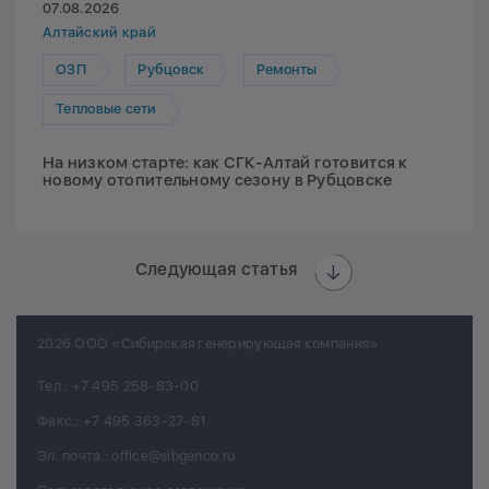
07.08.2026
Алтайский край
ОЗП
Рубцовск
Ремонты
Тепловые сети
На низком старте: как СГК-Алтай готовится к
новому отопительному сезону в Рубцовске
Следующая статья
2026 ООО «Сибирская генерирующая компания»
Тел.:
+7 495 258-83-00
Факс.:
+7 495 363-27-81
Эл. почта.:
office@sibgenco.ru