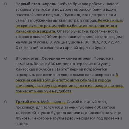
Первый этап. Апрель.
Сейчас бригада рабочих начала
вскрывать теплосети во дворе городской бани и вдоль
проезжей части на улице Пушкина, это центральная и
самая загруженная автомагистраль города.
Ремонт никак
не повлияет на режим работы бани: из-за карантина в
Хакасии она закрыта.
От этого участка, протяженность
которого около 200 метров, запитаны многоэтажные дома:
на улице Жукова, 3, улице Пушкина, 38, 38А, 40, 42, 44.
Отключений отопления и горячей воды не будет.
Второй этап. Середина — конец апреля.
Предстоит
заменить больше 330 метров на пересечении улиц
Хакасская и Жукова. На этот период потребуется
перекрыть движение во дворе домов на перекрестке.
В
режиме самоизоляции поток автомобилей в городе
снизился, поэтому перекрытие одного из въездов во двор
принесет минимум неудобств.
Третий этап. Май — июнь.
Самый сложный этап,
поскольку, для того чтобы заменить более 400 метров
теплосетей, нужно будет ограничить движение на улице
Жукова. Некоторые трубы здесь находятся под проезжей
частью.