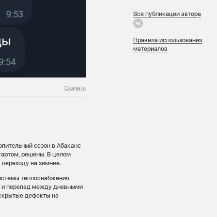
Все публикации автора
Правила использования
материалов
Скачать
опительный сезон в Абакане
тартом, решены. В целом
к переходу на зимние.
системы теплоснабжения
а, и перепад между дневными
 скрытые дефекты на