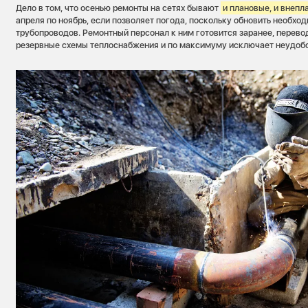
Дело в том, что осенью ремонты на сетях бывают
и плановые, и внепл
апреля по ноябрь, если позволяет погода, поскольку обновить необхо
трубопроводов. Ремонтный персонал к ним готовится заранее, перево
резервные схемы теплоснабжения и по максимуму исключает неудоб