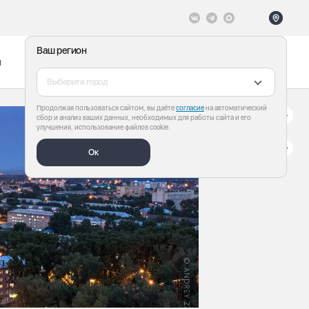
Ваш регион
ы
Меню
Все теги
Выберите город
Продолжая пользоваться сайтом, вы даёте
согласие
на автоматический
сбор и анализ ваших данных, необходимых для работы сайта и его
улучшения, использование файлов cookie.
Ок