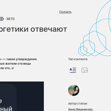
Скачать
нтариев:
Просмотров:
3870
ргетики отвечают
»
—
т
акие утверждения
Тип контента
рые жители столицы
ли это, и
Автор статьи:
Анна Вишнякова