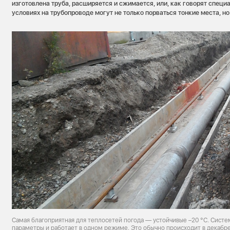
изготовлена труба, расширяется и сжимается, или, как говорят специа
условиях на трубопроводе могут не только порваться тонкие места, н
Самая благоприятная для теплосетей погода — устойчивые –20 °С. Систе
параметры и работает в одном режиме. Это обычно происходит в декабр