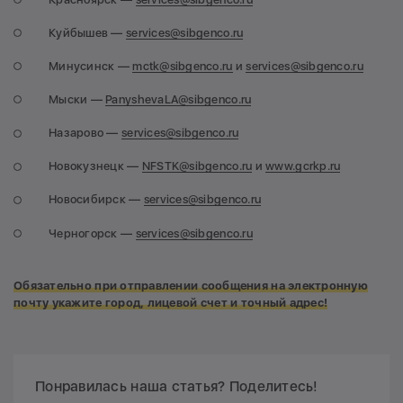
Куйбышев —
services@sibgenco.ru
Минусинск —
mctk@sibgenco.ru
и
services@sibgenco.ru
Мыски —
PanyshevaLA@sibgenco.ru
Назарово —
services@sibgenco.ru
Новокузнецк —
NFSTK@sibgenco.ru
и
www.gcrkp.ru
Новосибирск —
services@sibgenco.ru
Черногорск —
services@sibgenco.ru
Обязательно при отправлении сообщения на электронную
почту укажите город, лицевой счет и точный адрес!
Понравилась наша статья? Поделитесь!