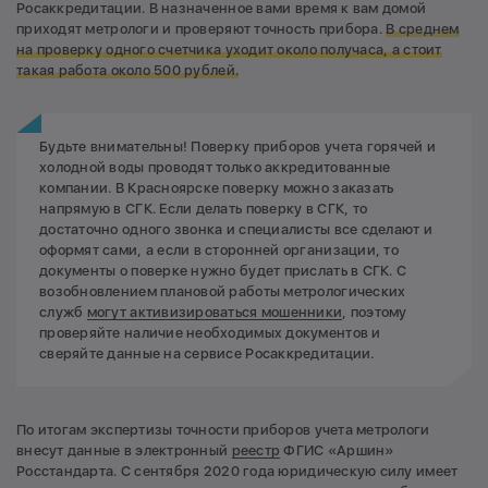
Росаккредитации. В назначенное вами время к вам домой
приходят метрологи и проверяют точность прибора.
В среднем
на проверку одного счетчика уходит около получаса, а стоит
такая работа около 500 рублей.
Будьте внимательны! Поверку приборов учета горячей и
холодной воды проводят только аккредитованные
компании. В Красноярске поверку можно заказать
напрямую в СГК. Если делать поверку в СГК, то
достаточно одного звонка и специалисты все сделают и
оформят сами, а если в сторонней организации, то
документы о поверке нужно будет прислать в СГК. С
возобновлением плановой работы метрологических
служб
могут активизироваться мошенники
, поэтому
проверяйте наличие необходимых документов и
сверяйте данные на сервисе Росаккредитации.
По итогам экспертизы точности приборов учета метрологи
внесут данные в электронный
реестр
ФГИС «Аршин»
Росстандарта. С сентября 2020 года юридическую силу имеет