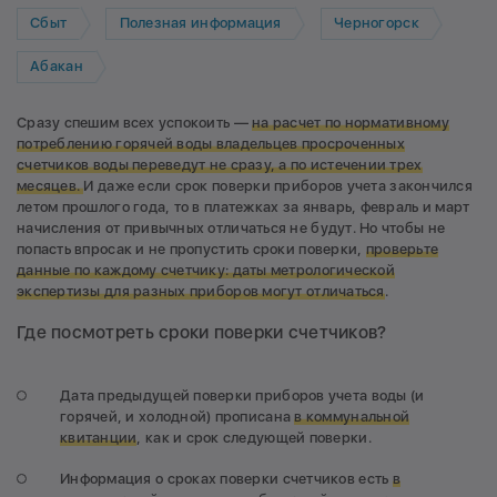
Сбыт
Полезная информация
Черногорск
Абакан
Сразу спешим всех успокоить —
на расчет по нормативному
потреблению горячей воды владельцев просроченных
счетчиков воды переведут не сразу, а по истечении трех
месяцев.
И даже если срок поверки приборов учета закончился
летом прошлого года, то в платежках за январь, февраль и март
начисления от привычных отличаться не будут. Но чтобы не
попасть впросак и не пропустить сроки поверки,
проверьте
данные по каждому счетчику: даты метрологической
экспертизы для разных приборов могут отличаться
.
Где посмотреть сроки поверки счетчиков?
Дата предыдущей поверки приборов учета воды (и
горячей, и холодной) прописана
в коммунальной
квитанции
, как и срок следующей поверки.
Информация о сроках поверки счетчиков есть
в