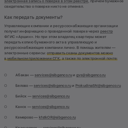
электронная запись о поверке в этом реестре
, причем бумажное
свидетельство о поверке никто не отменял.
Как передать документы?
Управляющие компании и ресурсоснабжающие организации
получат информацию о проведенной поверке через
реестр
ФГИС «Аршин». Но при этом владелец квартиры может
передать копию бумажного акта в управляющую и
ресурсоснабжающие компании лично. В помощь жителям —
электронные сервисы:
отправить сканы документов можно
в
мобильном приложении СГК
, а также по электронной почте:
Абакан —
services@sibgenco.ru
и
gvs@sibgenco.ru
Белово —
services@sibgenco.ru
и
ProkudinaSN@sibgenco.ru
Бийск —
services@sibgenco.ru
Канск —
services@sibgenco.ru
Кемерово —
kfstkOR@sibgenco.ru
Красноярск —
services@sibgenco.ru