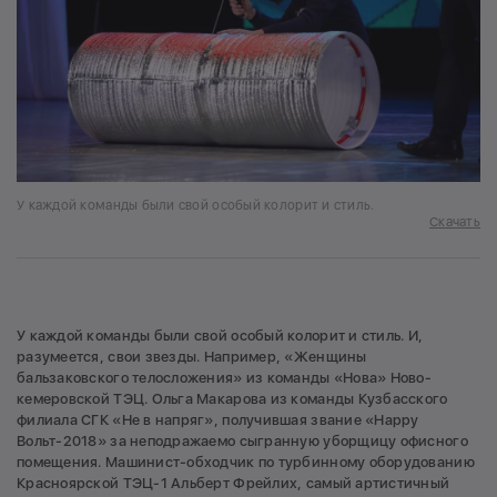
У каждой команды были свой особый колорит и стиль.
Скачать
У каждой команды были свой особый колорит и стиль. И,
разумеется, свои звезды. Например, «Женщины
бальзаковского телосложения» из команды «Нова» Ново-
кемеровской ТЭЦ. Ольга Макарова из команды Кузбасского
филиала СГК «Не в напряг», получившая звание «Happy
Вольт-2018» за неподражаемо сыгранную уборщицу офисного
помещения. Машинист-обходчик по турбинному оборудованию
Красноярской ТЭЦ-1 Альберт Фрейлих, самый артистичный