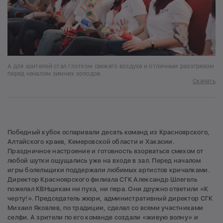
А для зрителей стал глотком свежего воздуха и отличным разогревом
перед началом зимних холодов.
Скачать
Победный кубок оспаривали десять команд из Красноярского,
Алтайского краев, Кемеровской области и Хакасии.
Праздничное настроение и готовность взорваться смехом от
любой шутки ощущались уже на входе в зал. Перед началом
игры болельщики поддержали любимых артистов кричалками.
Директор Красноярского филиала СГК Александр Шлегель
пожелал КВНщикам ни пуха, ни пера. Они дружно ответили «К
черту!». Председатель жюри, административный директор СГК
Михаил Яковлев, по традиции, сделал со всеми участниками
селфи. А зрители по его команде создали «живую волну» и