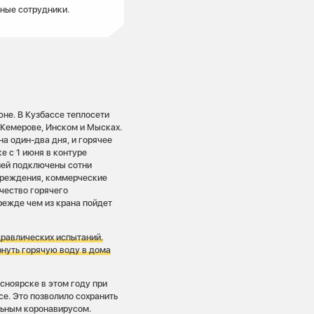
тные сотрудники.
не. В Кузбассе теплосети
, Кемерове, Инском и Мысках.
а один-два дня, и горячее
 с 1 июня в контуре
ней подключены сотни
чреждения, коммерческие
чество горячего
режде чем из крана пойдет
дравлических испытаний.
рнуть горячую воду в дома
сноярске в этом году при
се. Это позволило сохранить
льным коронавирусом.