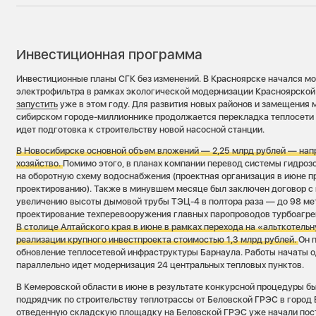
Инвестиционная программа
Инвестиционные планы СГК без изменений. В Красноярске начался м
электрофильтра в рамках экологической модернизации Красноярской
запустить
уже в этом году. Для развития новых районов и замещения 
сибирском городе-миллионнике продолжается перекладка теплосети 
идет подготовка к строительству новой насосной станции.
В Новосибирске основной объем вложений — 2,25 млрд рублей — нап
хозяйство.
Помимо этого, в планах компании перевод системы гидро
на оборотную схему водоснабжения (проектная организация в июне п
проектированию). Также в минувшем месяце был заключен договор с
увеличению высоты дымовой трубы ТЭЦ-4 в полтора раза — до 98 ме
проектирование техперевооружения главных паропроводов турбоагр
В столице Алтайского края в июне в рамках перехода на «альткотель
реализации крупного инвестпроекта стоимостью 1,3 млрд рублей.
Он 
обновление теплосетевой инфраструктуры Барнаула. Работы начаты о
параллельно идет модернизация 24 центральных тепловых пунктов.
В Кемеровской области в июне в результате конкурсной процедуры б
подрядчик по строительству теплотрассы от Беловской ГРЭС в город 
отведенную складскую площадку на Беловской ГРЭС уже начали пос