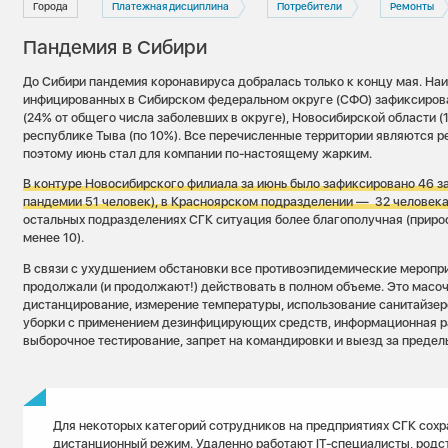
Города
Платежная дисциплина
Потребители
Ремонты
Пандемия в Сибири
До Сибири пандемия коронавируса добралась только к концу мая. На
инфицированных в Сибирском федеральном округе (СФО) зафиксиров
(24% от общего числа заболевших в округе), Новосибирской области (1
республике Тыва (по 10%). Все перечисленные территории являются р
поэтому июнь стал для компании по-настоящему жарким.
В контуре Новосибирского филиала за июнь было зафиксировано 46 за
пандемии 51 человек), в Красноярском подразделении — 32 человека
остальных подразделениях СГК ситуация более благополучная (приро
менее 10).
В связи с ухудшением обстановки все противоэпидемические меропри
продолжали (и продолжают!) действовать в полном объеме. Это масо
дистанцирование, измерение температуры, использование санитайзер
уборки с применением дезинфицирующих средств, информационная ра
выборочное тестирование, запрет на командировки и выезд за предел
Для некоторых категорий сотрудников на предприятиях СГК сохр
дистанционный режим. Удаленно работают IT-специалисты, родс