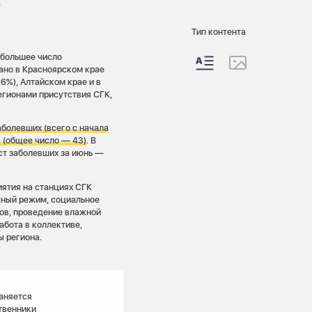
Тип контента
ибольшее число
ано в Красноярском крае
6%), Алтайском крае и в
егионами присутствия СГК,
болевших (всего с начала
 (общее число — 43)
. В
ст заболевших за июнь —
ятия на станциях СГК
чный режим, социальное
ов, проведение влажной
бота в коллективе,
ы региона.
аняется
твенники