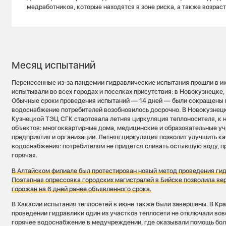
медработников, которые находятся в зоне риска, а также возрас
Месяц испытаний
Перенесенные из-за пандемии гидравлические испытания прошли в ию
испытывали во всех городах и поселках присутствия: в Новокузнецке
Обычные сроки проведения испытаний — 14 дней — были сокращены н
водоснабжение потребителей возобновилось досрочно. В Новокузнецке
Кузнецкой ТЭЦ СГК стартовала летняя циркуляция теплоносителя, к 
объектов: многоквартирные дома, медицинские и образовательные у
предприятия и организации. Летняя циркуляция позволит улучшить ка
водоснабжения: потребителям не придется сливать остывшую воду, п
горячая.
В Алтайском филиале был протестирован новый метод проведения ги
Поэтапная опрессовка городских магистралей в Бийске позволила ве
горожан на 6 дней ранее объявленного срока.
В Хакасии испытания теплосетей в июне также были завершены. В Кра
проведении гидравлики один из участков теплосети не отключали вов
горячее водоснабжение в медучреждении, где оказывали помощь бо