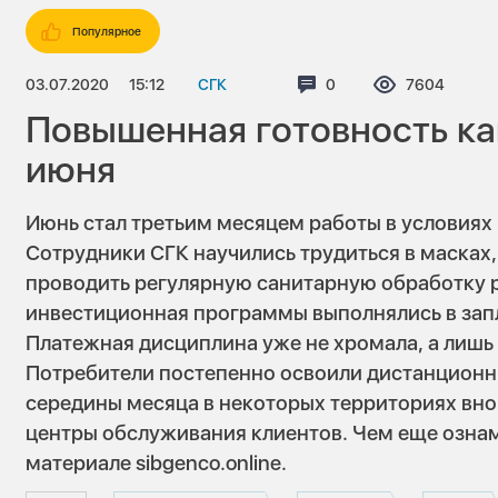
Популярное
03.07.2020
15:12
СГК
Комментариев:
0
Просмотров
7604
Повышенная готовность ка
июня
Июнь стал третьим месяцем работы в условиях
Сотрудники СГК научились трудиться в масках
проводить регулярную санитарную обработку р
инвестиционная программы выполнялись в зап
Платежная дисциплина уже не хромала, а лишь
Потребители постепенно освоили дистанционны
середины месяца в некоторых территориях вно
центры обслуживания клиентов. Чем еще озна
материале sibgenco.online.