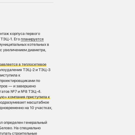
онтаж корпуса первого
 ТЭЦ-1. Его
планируется
муниципальных котельных в
с увеличением диаметра,
равляется в теплосетевое
золоудаления ТЭЦ-2 и ТЭЦ-3
риступила к
 проектировщиками по
тров — и завершено
егатов №7 и №8 ТЭЦ-4.
ную» компания приступила к
подразумевает масштабное
дновременно на 10 участках,
ыл определен генеральный
Белово. На специально
тупать строительные