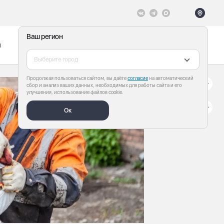
Ваш регион
ы
Меню
Все теги
Выберите город
Продолжая пользоваться сайтом, вы даёте
согласие
на автоматический
сбор и анализ ваших данных, необходимых для работы сайта и его
улучшения, использование файлов cookie.
Ок