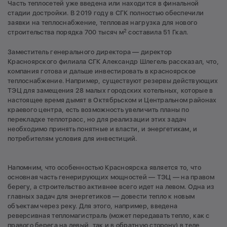
Часть теплосетей уже введена или находится в финальной
стадии достройки. В 2019 году в СГК полностью обеспечили
заявки на теплоснабжение, тепловая нагрузка для нового
2
строительства порядка 700 тысяч м
составила 51 Гкал.
Заместитель генерального директора — директор
Красноярского филиала СГК Александр Шлегель рассказал, что,
компания готова и дальше инвестировать в красноярское
теплоснабжение. Например, существуют резервы действующих
ТЭЦ для замещения 28 малых городских котельных, которые в
настоящее время дымят в Октябрьском и Центральном районах
краевого центра, есть возможность увеличить планы по
перекладке теплотрасс, но для реализации этих задач
необходимо принять понятные и власти, и энергетикам, и
потребителям условия для инвестиций.
Напомним, что особенностью Красноярска является то, что
основная часть генерирующих мощностей — ТЭЦ — на правом
берегу, а строительство активнее всего идет на левом. Одна из
главных задач для энергетиков — довести тепло к новым
объектам через реку. Для этого, например, введена
реверсивная тепломагистраль (может передавать тепло, как с
правого берега на левый, так и в обратную сторону) в теле