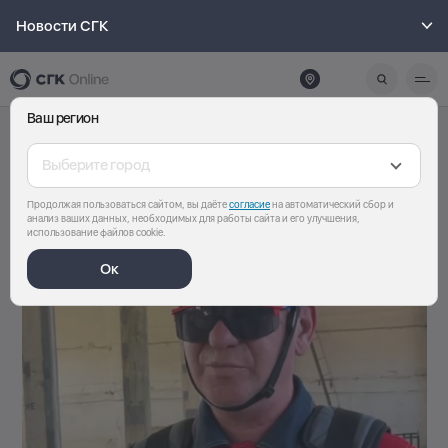
Новости СГК
Ваш регион
Pause
Unmute
Выберите город
Продолжая пользоваться сайтом, вы даёте
согласие
на автоматический сбор и
анализ ваших данных, необходимых для работы сайта и его улучшения,
использование файлов cookie.
Ок