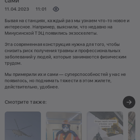
сами
11.04.2023
11:01
Просмотров:
Бывая на станциях, каждый раз мы узнаем что-то новое и
интересное. Например, выяснили, что недавно на
Минусинской ТЭЦ появились экзоскелеты.
Эта современная конструкция нужна для того, чтобы
снизить риск получения травмы и профессиональных
заболеваний у людей, которые занимаются физическим
трудом.
Мы примерили их и сами — суперспособностей у нас не
появилось, но поднимать тяжести в этом жилете,
действительно, удобнее.
Смотрите также:
Просмотров:
1187
Просмотров:
1535
Просмотров:
1243