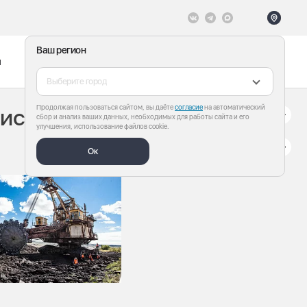
Ваш регион
ы
Меню
Все теги
Выберите город
Продолжая пользоваться сайтом, вы даёте
согласие
на автоматический
история» в
сбор и анализ ваших данных, необходимых для работы сайта и его
улучшения, использование файлов cookie.
Ок